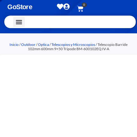
0
GoStore
Vestimenta y Accesorios
Inicio
/
Outdoor
/
Optica
/
Telescopios y Microscopios
/ Telescopio Barride
102mm 600mm 9×50 Tripode BM-600102EQ IV-A