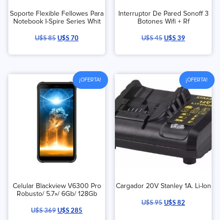
Soporte Flexible Fellowes Para
Interruptor De Pared Sonoff 3
Notebook I-Spire Series Whit
Botones Wifi + Rf
U$S
85
U$S
70
U$S
45
U$S
39
¡OFERTA!
¡OFERTA!
Celular Blackview V6300 Pro
Cargador 20V Stanley 1A. Li-Ion
Robusto/ 5.7»/ 6Gb/ 128Gb
U$S
95
U$S
82
U$S
369
U$S
285