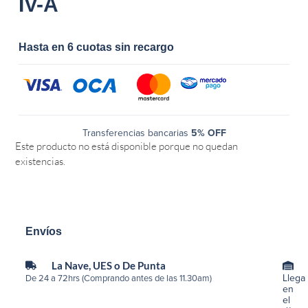
IV-A
Hasta en 6 cuotas sin recargo
Transferencias bancarias
5% OFF
Este producto no está disponible porque no quedan
existencias.
Envíos
La Nave, UES o De Punta
Llega
De 24 a 72hrs (Comprando antes de las 11.30am)
en
el