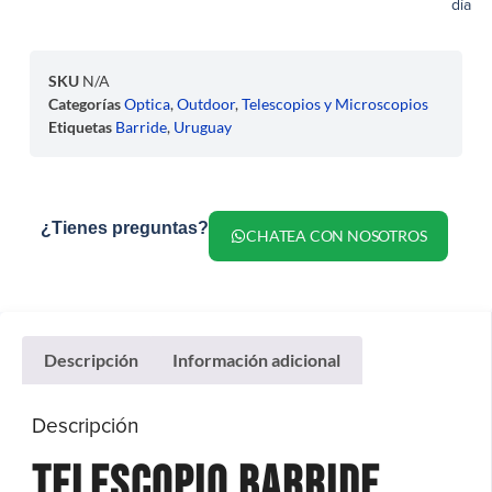
día
SKU
N/A
Categorías
Optica
,
Outdoor
,
Telescopios y Microscopios
Etiquetas
Barride
,
Uruguay
¿Tienes preguntas?
CHATEA CON NOSOTROS
Descripción
Información adicional
Descripción
Telescopio Barride