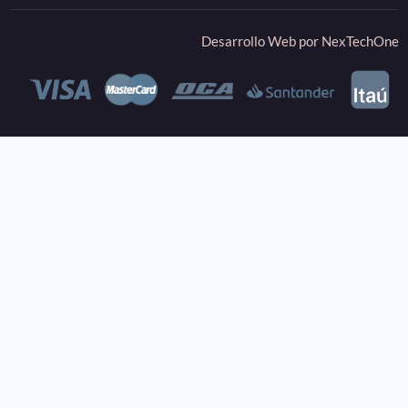
Desarrollo Web por
NexTechOne