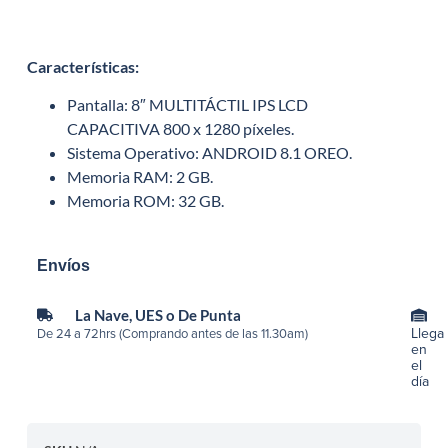
Características
:
Pantalla: 8″ MULTITÁCTIL IPS LCD
CAPACITIVA 800 x 1280 píxeles.
Sistema Operativo: ANDROID 8.1 OREO.
Memoria RAM: 2 GB.
Memoria ROM: 32 GB.
Envíos
La Nave, UES o De Punta
Llega
De 24 a 72hrs (Comprando antes de las 11.30am)
en
el
día