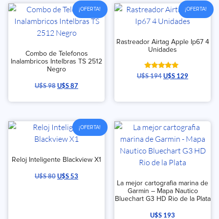
¡OFERTA!
¡OFERTA!
Rastreador Airtag Apple Ip67 4
Unidades
Combo de Telefonos
Inalambricos Intelbras TS 2512
Negro
Valorado
U$S
194
U$S
129
con
U$S
98
U$S
87
5.00
de 5
¡OFERTA!
Reloj Inteligente Blackview X1
U$S
80
U$S
53
La mejor cartografia marina de
Garmin – Mapa Nautico
Bluechart G3 HD Rio de la Plata
U$S
193