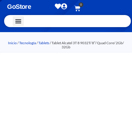
0
GoStore
Vestimenta y Accesorios
Inicio
/
Tecnología
/
Tablets
/ Tablet Alcatel 3T 8 9032T/ 8″/ Quad Core/ 2Gb/
32Gb