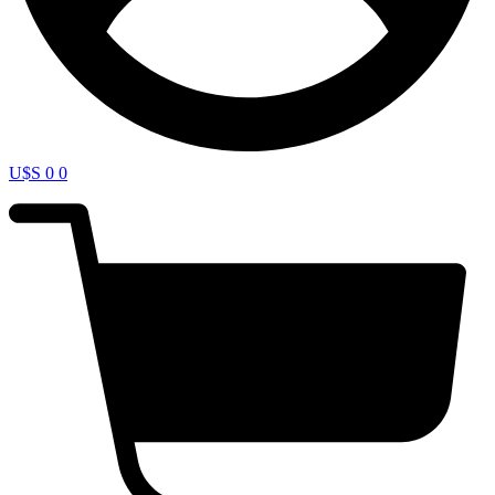
U$S
0
0