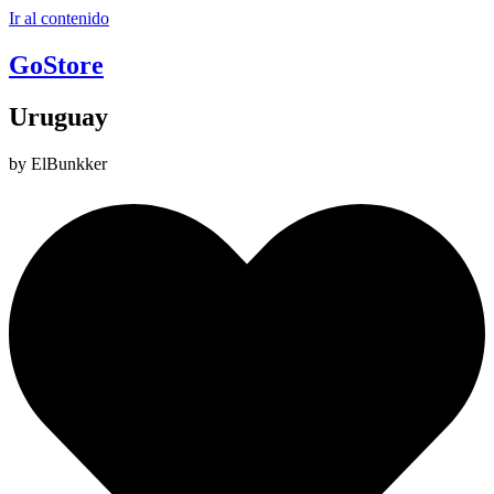
Ir al contenido
GoStore
Uruguay
by ElBunkker