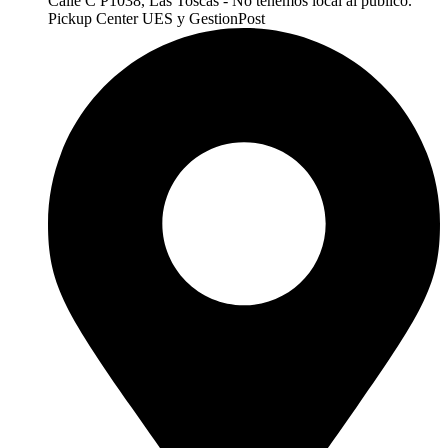
Calle C P1038, Las Toscas - No tenemos local al publico.
Pickup Center UES y GestionPost