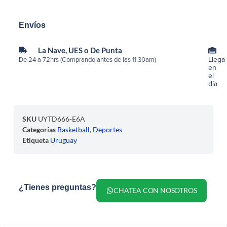
Envíos
La Nave, UES o De Punta
Llega
De 24 a 72hrs (Comprando antes de las 11.30am)
en
el
día
SKU
UYTD666-E6A
Categorías
Basketball
,
Deportes
Etiqueta
Uruguay
¿Tienes preguntas?
CHATEA CON NOSOTROS