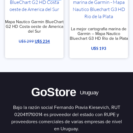
Mapa Nautico Garmin BlueChart
G2 HD Costa oeste de America
La mejor cartografia marina de
del Sur
Garmin – Mapa Nautico
Bluechart G3 HD Rio de la Plata
U$S
299
U$S
234
U$S
193
GoStore
Uruguay
Bajo la razón social Fernando Pravia Kiesevich, RUT
020411710014 es proveedor del estado con RUPE y
proveedores comerciales de varias empresas de nivel
en Uruguay.