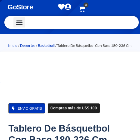
0
GoStore
Vestimenta y Accesorios
Inicio
/
Deportes
/
Basketball
/ Tablero De Básquetbol Con Base 180-236 Cm
Compras más de U$S 100
ENVIO GRATIS
Tablero De Básquetbol
Con Base 180-236 Cm