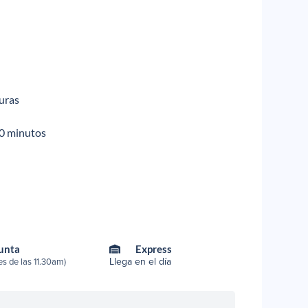
uras
 20 minutos
Punta
Express
Llega en el día
s de las 11.30am)