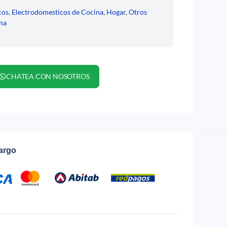
cos
,
Electrodomesticos de Cocina
,
Hogar
,
Otros
na
CHATEA CON NOSOTROS
cargo