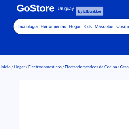
GoStore
Uruguay
by ElBunkker
Tecnología
Herramientas
Hogar
Kids
Mascotas
Cosme
Inicio
/
Hogar
/
Electrodomesticos
/
Electrodomesticos de Cocina
/
Otro