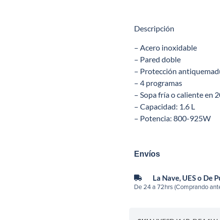
Descripción
– Acero inoxidable
– Pared doble
– Protección antiquemad
– 4 programas
– Sopa fría o caliente en
– Capacidad: 1.6 L
– Potencia: 800-925W
Envíos
La Nave, UES o De 
De 24 a 72hrs (Comprando ante