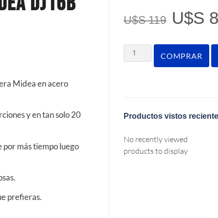
dea Dj16b
U$S
8
U$S
119
COMPRAR
opera Midea en acero
rciones y en tan solo 20
Productos vistos recient
No recently viewed
e por más tiempo luego
products to display
osas.
ue prefieras.