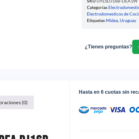
SKU
UYESDJ16B-DEA1W
Categorías
Electrodomesti
Electrodomesticos de Coci
Etiquetas
Midea
,
Uruguay
¿Tienes preguntas?
Hasta en 6 cuotas sin re
oraciones (0)