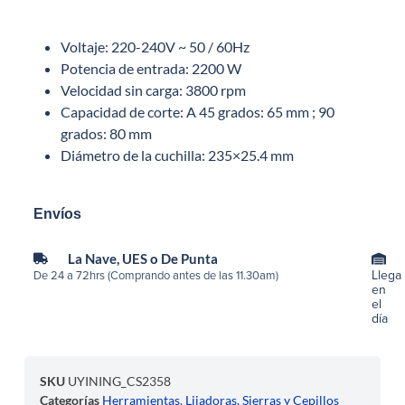
Voltaje: 220-240V ~ 50 / 60Hz
Potencia de entrada: 2200 W
Velocidad sin carga: 3800 rpm
Capacidad de corte: A 45 grados: 65 mm ; 90
grados: 80 mm
Diámetro de la cuchilla: 235×25.4 mm
Envíos
La Nave, UES o De Punta
Llega
De 24 a 72hrs (Comprando antes de las 11.30am)
en
el
día
SKU
UYINING_CS2358
Categorías
Herramientas
,
Lijadoras, Sierras y Cepillos