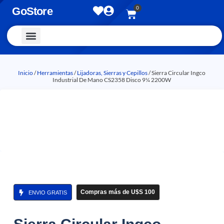
0
GoStore
Vestimenta y Accesorios
Inicio
/
Herramientas
/
Lijadoras, Sierras y Cepillos
/ Sierra Circular Ingco
Industrial De Mano CS2358 Disco 9¼ 2200W
Compras más de U$S 100
ENVIO GRATIS