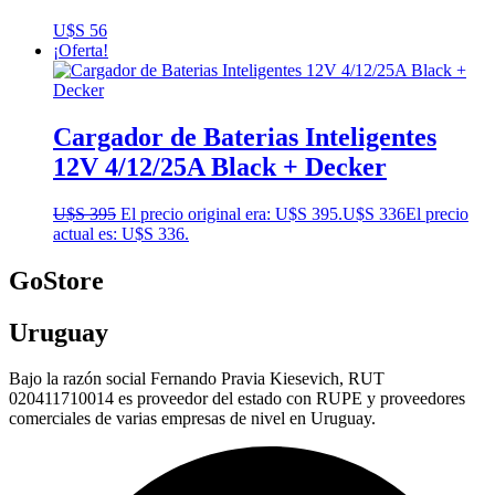
U$S
56
¡Oferta!
Cargador de Baterias Inteligentes
12V 4/12/25A Black + Decker
U$S
395
El precio original era: U$S 395.
U$S
336
El precio
actual es: U$S 336.
GoStore
Uruguay
Bajo la razón social Fernando Pravia Kiesevich, RUT
020411710014 es proveedor del estado con RUPE y proveedores
comerciales de varias empresas de nivel en Uruguay.