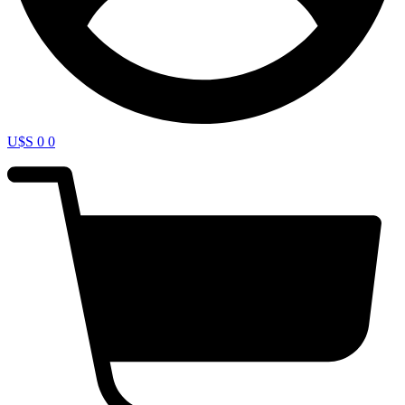
U$S
0
0