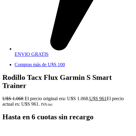
ENVIO GRATIS
Compras más de U$S 100
Rodillo Tacx Flux Garmin S Smart
Trainer
U$S
1.068
El precio original era: U$S 1.068.
U$S
961
El precio
actual es: U$S 961.
IVA inc
Hasta en 6 cuotas sin recargo