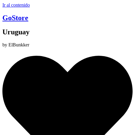
Ir al contenido
GoStore
Uruguay
by ElBunkker