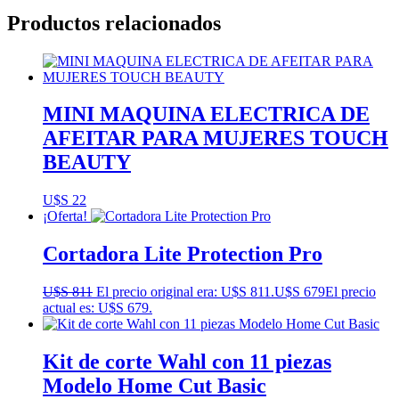
Productos relacionados
MINI MAQUINA ELECTRICA DE
AFEITAR PARA MUJERES TOUCH
BEAUTY
U$S
22
¡Oferta!
Cortadora Lite Protection Pro
U$S
811
El precio original era: U$S 811.
U$S
679
El precio
actual es: U$S 679.
Kit de corte Wahl con 11 piezas
Modelo Home Cut Basic