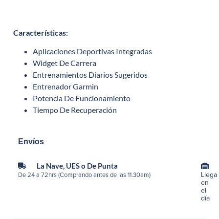
Características
:
Aplicaciones Deportivas Integradas
Widget De Carrera
Entrenamientos Diarios Sugeridos
Entrenador Garmin
Potencia De Funcionamiento
Tiempo De Recuperación
Envíos
La Nave, UES o De Punta
Llega
De 24 a 72hrs (Comprando antes de las 11.30am)
en
el
día