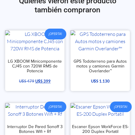
Quienes vieron este producto
también compraron
¡OFERTA!
LG XBOOM Minicomponente
GPS Todoterreno para Autos
CJ45 con 720W RMS de
motos y camiones Garmin
Potencia
Overlander™
U$S
479
U$S
399
U$S
1.130
¡OFERTA!
¡OFERTA!
Interruptor De Pared Sonoff 3
Escaner Epson WorkForce ES-
Botones Wifi + Rf
200 Duplex Portatil