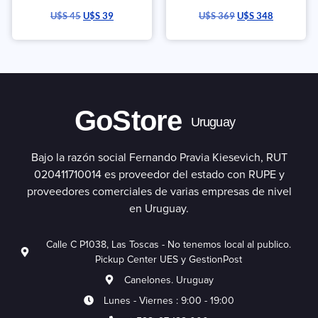
U$S
45
U$S
39
U$S
369
U$S
348
GoStore
Uruguay
Bajo la razón social Fernando Pravia Kiesevich, RUT
020411710014 es proveedor del estado con RUPE y
proveedores comerciales de varias empresas de nivel
en Uruguay.
Calle C P1038, Las Toscas - No tenemos local al publico.
Pickup Center UES y GestionPost
Canelones. Uruguay
Lunes - Viernes : 9:00 - 19:00