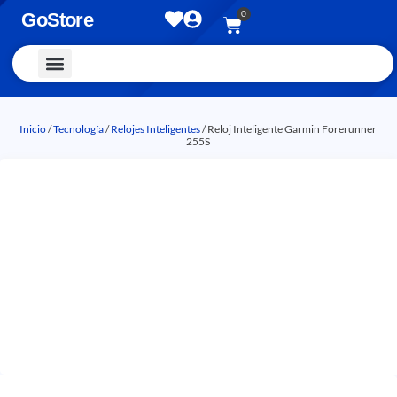
0
GoStore
Vestimenta y Accesorios
Inicio
/
Tecnología
/
Relojes Inteligentes
/ Reloj Inteligente Garmin Forerunner
255S