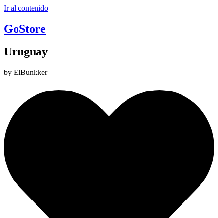
Ir al contenido
GoStore
Uruguay
by ElBunkker