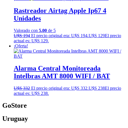
Rastreador Airtag Apple Ip67 4
Unidades
Valorado con
5.00
de 5
U$S
194
El precio original era: U$S 194.
U$S
129
El precio
actual es: U$S 129.
¡Oferta!
Alarma Central Monitoreada
Intelbras AMT 8000 WIFI / BAT
U$S
332
El precio original era: U$S 332.
U$S
238
El precio
actual es: U$S 238.
GoStore
Uruguay