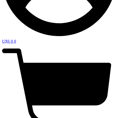
U$S
0
0