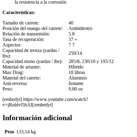
la resistencia a la corrosión
Características
:
Tamaño de carrete:
40
Posición del mango del carrete:
Ambidiestro
Relación de transmisión:
5.8
Tasa de recuperación:
37 «
Aspectos:
7 7
Capacidad de trenza (yardas /
250/14
lbs):
Capacidad mono (yardas / lbs):
285/8, 230/10 y 195/12
Material de arrastre:
Híbrido
Max Drag:
18 libras
Material del carrete:
Aluminio
Anti-reversa:
Instante
Peso:
9.80 oz
[embedyt] https://www.youtube.com/watch?
v=jRnldvl5hAI[/embedyt]
Información adicional
Peso
133,14 kg