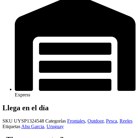
Express
Llega en el día
SKU
UYSP1324548
Categorías
Frontales
,
Outdoor
,
Pesca
,
Reeles
Etiquetas
Abu Garcia
,
Uruguay