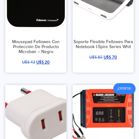
Mousepad Fellowes Con
Soporte Flexible Fellowes Para
Protección De Producto
Notebook I-Spire Series Whit
Microban – Negro
U$S
85
U$S
70
U$S
43
U$S
20
¡OFERTA!