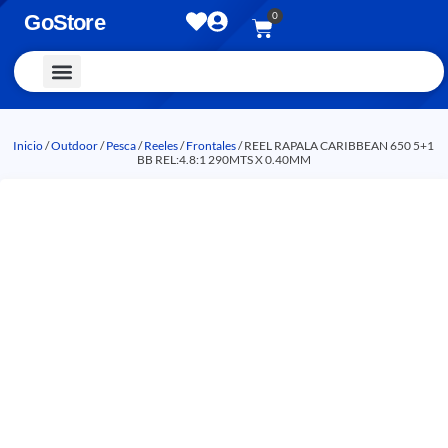
0
GoStore
Vestimenta y Accesorios
Inicio
/
Outdoor
/
Pesca
/
Reeles
/
Frontales
/ REEL RAPALA CARIBBEAN 650 5+1
BB REL:4.8:1 290MTS X 0.40MM