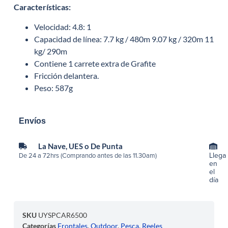
Características
:
Velocidad: 4.8: 1
Capacidad de línea: 7.7 kg / 480m 9.07 kg / 320m 11
kg/ 290m
Contiene 1 carrete extra de Grafite
Fricción delantera.
Peso: 587g
Envíos
La Nave, UES o De Punta
Llega
De 24 a 72hrs (Comprando antes de las 11.30am)
en
el
día
SKU
UYSPCAR6500
Categorías
Frontales
,
Outdoor
,
Pesca
,
Reeles