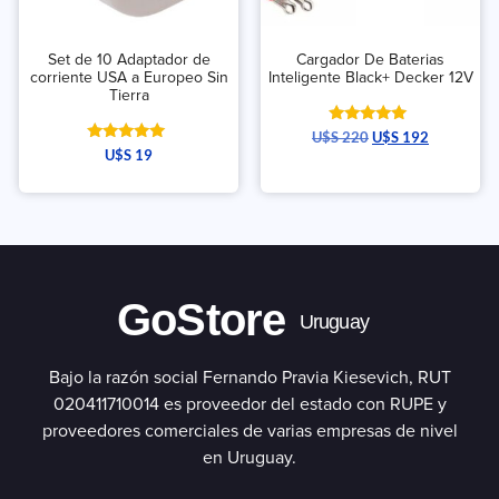
Set de 10 Adaptador de
Cargador De Baterias
corriente USA a Europeo Sin
Inteligente Black+ Decker 12V
Tierra
Valorado
U$S
220
U$S
192
con
Valorado
U$S
19
5.00
con
de 5
5.00
de 5
GoStore
Uruguay
Bajo la razón social Fernando Pravia Kiesevich, RUT
020411710014 es proveedor del estado con RUPE y
proveedores comerciales de varias empresas de nivel
en Uruguay.