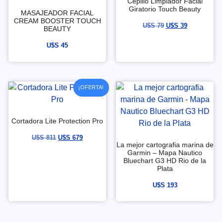
Cepillo Limpiador Facial
Giratorio Touch Beauty
MASAJEADOR FACIAL
CREAM BOOSTER TOUCH
U$S
79
U$S
39
BEAUTY
U$S
45
¡OFERTA!
Cortadora Lite Protection Pro
U$S
811
U$S
679
La mejor cartografia marina de
Garmin – Mapa Nautico
Bluechart G3 HD Rio de la
Plata
U$S
193