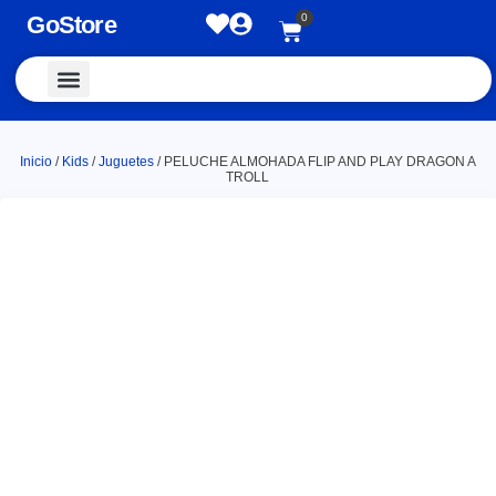
GoStore
0
Vestimenta y Accesorios
Inicio
/
Kids
/
Juguetes
/ PELUCHE ALMOHADA FLIP AND PLAY DRAGON A
TROLL