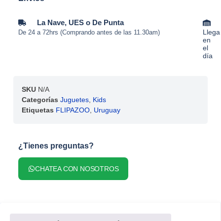
La Nave, UES o De Punta
Llega
De 24 a 72hrs (Comprando antes de las 11.30am)
en
el
día
SKU
N/A
Categorías
Juguetes
,
Kids
Etiquetas
FLIPAZOO
,
Uruguay
¿Tienes preguntas?
CHATEA CON NOSOTROS