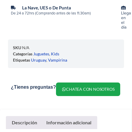
La Nave, UES o De Punta
Llega
De 24 a 72hrs (Comprando antes de las 11.30am)
en
el
día
SKU
N/A
Categorías
Juguetes
,
Kids
Etiquetas
Uruguay
,
Vampirina
¿Tienes preguntas?
CHATEA CON NOSOTROS
Descripción
Información adicional