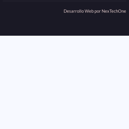
Desarrollo Web por
NexTechOne