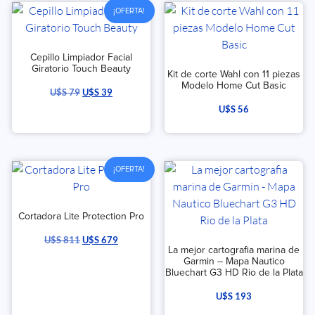
¡OFERTA!
Cepillo Limpiador Facial
Giratorio Touch Beauty
Kit de corte Wahl con 11 piezas
Modelo Home Cut Basic
U$S
79
U$S
39
U$S
56
¡OFERTA!
Cortadora Lite Protection Pro
U$S
811
U$S
679
La mejor cartografia marina de
Garmin – Mapa Nautico
Bluechart G3 HD Rio de la Plata
U$S
193