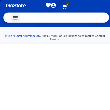
0
GoStore
Vestimenta y Accesorios
Inicio
/
Hogar
/
Iluminacion
/ Pack 6 Modulos Led Hexagonales Tactiles Control
Remoto