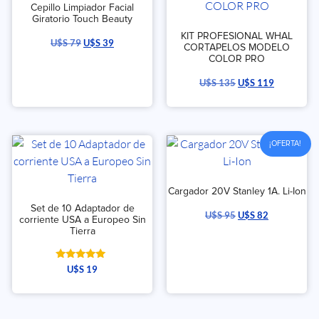
Cepillo Limpiador Facial
Giratorio Touch Beauty
KIT PROFESIONAL WHAL
U$S
79
U$S
39
CORTAPELOS MODELO
COLOR PRO
U$S
135
U$S
119
¡OFERTA!
Cargador 20V Stanley 1A. Li-Ion
Set de 10 Adaptador de
U$S
95
U$S
82
corriente USA a Europeo Sin
Tierra
Valorado
U$S
19
con
5.00
de 5