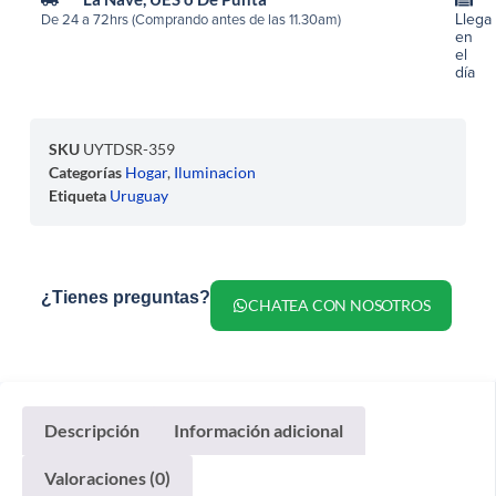
Llega
De 24 a 72hrs (Comprando antes de las 11.30am)
en
el
día
SKU
UYTDSR-359
Categorías
Hogar
,
Iluminacion
Etiqueta
Uruguay
¿Tienes preguntas?
CHATEA CON NOSOTROS
Descripción
Información adicional
Valoraciones (0)