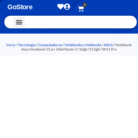
0
GoStore
Vestimenta y Accesorios
Inicio
/
Tecnología
/
Computadoras
/
Notebooks y Netbooks
/
ASUS
/ Notebook
Asus Vivobook 15,6» Oled Ryzen 5 /16gb /512gb / W11 Pro