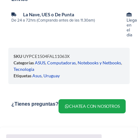
La Nave, UES o De Punta
Llega
De 24 a 72hrs (Comprando antes de las 11.30am)
en
el
día
SKU
UYPCE1504FAL11063X
Categorías
ASUS
,
Computadoras
,
Notebooks y Netbooks
,
Tecnología
Etiquetas
Asus
,
Uruguay
¿Tienes preguntas?
CHATEA CON NOSOTROS