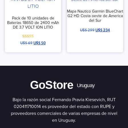
Mapa Nautico Garmin BlueChart
G2 HD Costa oeste de America
Pack de 10 unidades de
del Sur
Baterías 18650 de 2400 mAh
DE 3.7 VOLT ION LITIO
U$S
299
U$S
234
Valorado con
U$S
69
U$S
50
5.00
de 5
GoStore
Uruguay
Bajo la razón social Fernando Pravia Kiesevich, RUT
020411710014 es proveedor del estado con RUPE y
proveedores comerciales de varias empresas de nivel
en Uruguay.