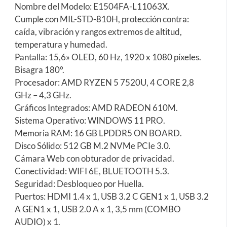
Nombre del Modelo: E1504FA-L11063X.
Cumple con MIL-STD-810H, protección contra:
caída, vibración y rangos extremos de altitud,
temperatura y humedad.
Pantalla: 15,6» OLED, 60 Hz, 1920 x 1080 píxeles.
Bisagra 180°.
Procesador: AMD RYZEN 5 7520U, 4 CORE 2,8
GHz – 4,3 GHz.
Gráficos Integrados: AMD RADEON 610M.
Sistema Operativo: WINDOWS 11 PRO.
Memoria RAM: 16 GB LPDDR5 ON BOARD.
Disco Sólido: 512 GB M.2 NVMe PCIe 3.0.
Cámara Web con obturador de privacidad.
Conectividad: WIFI 6E, BLUETOOTH 5.3.
Seguridad: Desbloqueo por Huella.
Puertos: HDMI 1.4 x 1, USB 3.2 C GEN1 x 1, USB 3.2
A GEN1 x 1, USB 2.0 A x 1, 3,5 mm (COMBO
AUDIO) x 1.