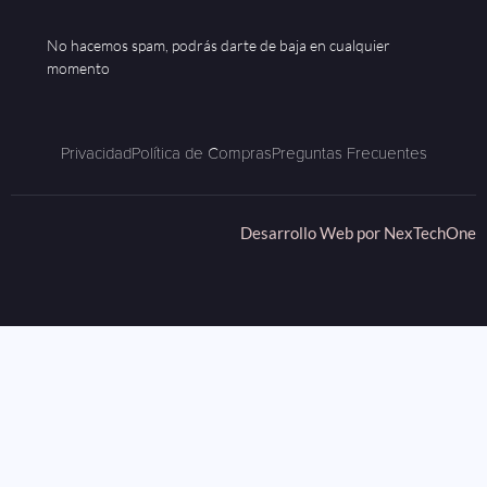
No hacemos spam, podrás darte de baja en cualquier
momento
Privacidad
Política de Compras
Preguntas Frecuentes
Desarrollo Web por
NexTechOne