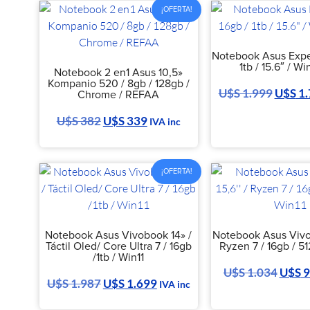
¡OFERTA!
Notebook Asus Expert
1tb / 15.6″ / Wi
Notebook 2 en1 Asus 10,5»
Kompanio 520 / 8gb / 128gb /
U$S
1.999
U$S
1.
Chrome / REFAA
U$S
382
U$S
339
IVA inc
¡OFERTA!
Notebook Asus Vivobook 14» /
Notebook Asus Vivo
Táctil Oled/ Core Ultra 7 / 16gb
Ryzen 7 / 16gb / 51
/1tb / Win11
U$S
1.034
U$S
9
U$S
1.987
U$S
1.699
IVA inc