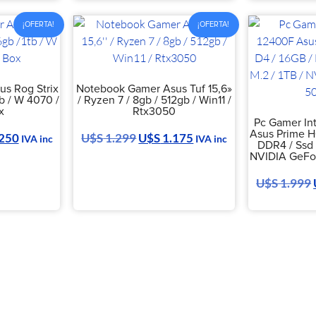
¡OFERTA!
¡OFERTA!
s Rog Strix
Notebook Gamer Asus Tuf 15,6»
tb / W 4070 /
/ Ryzen 7 / 8gb / 512gb / Win11 /
x
Rtx3050
Pc Gamer In
Asus Prime H
250
U$S
1.299
U$S
1.175
IVA inc
IVA inc
DDR4 / Ssd 
NVIDIA GeFo
U$S
1.999