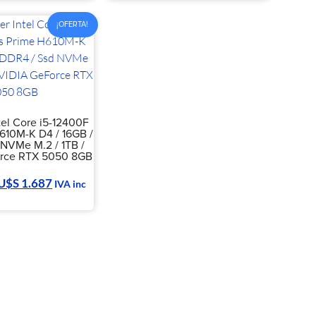
¡OFERTA!
tel Core i5-12400F
610M-K D4 / 16GB /
NVMe M.2 / 1TB /
rce RTX 5050 8GB
U$S
1.687
IVA inc