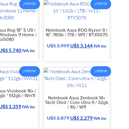
¡OFERTA!
¡OFERTA!
us Rog 18″ S U9 /
Notebook Asus ROG Ryzen 9 /
 Windows 11 Home /
16″ /16Gb / 1TB / W11 / RTX5070
tx5080
U$S
3.999
U$S
3.144
IVA inc
U$S
5.740
IVA inc
¡OFERTA!
¡OFERTA!
us Vivobook 16» /
gb * 512gb / Win11
Notebook Asus Zenbook 14»
Táctil Oled / Core Ultra 9 / 32gb
U$S
1.359
/ 1tb / W11
IVA inc
U$S
2.879
U$S
2.279
IVA inc