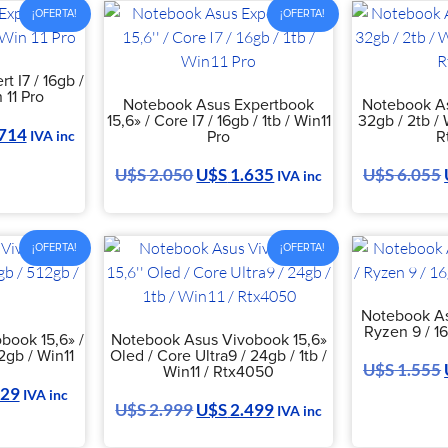
¡OFERTA!
¡OFERTA!
 I7 / 16gb /
n 11 Pro
Notebook Asus Expertbook
Notebook As
15,6» / Core I7 / 16gb / 1tb / Win11
32gb / 2tb /
714
Pro
R
IVA inc
U$S
2.050
U$S
1.635
U$S
6.055
IVA inc
¡OFERTA!
¡OFERTA!
Notebook As
Ryzen 9 / 16
book 15,6» /
Notebook Asus Vivobook 15,6»
2gb / Win11
Oled / Core Ultra9 / 24gb / 1tb /
U$S
1.555
Win11 / Rtx4050
29
IVA inc
U$S
2.999
U$S
2.499
IVA inc