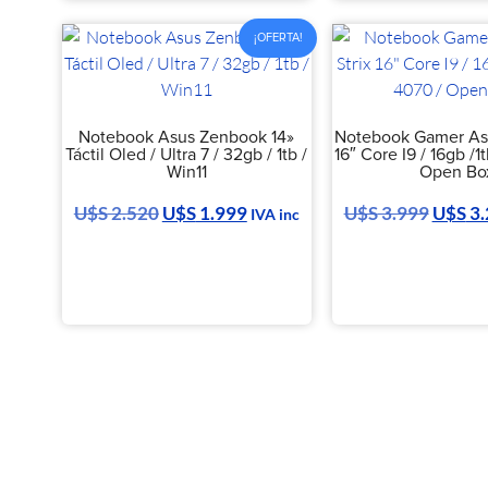
¡OFERTA!
Notebook Asus Zenbook 14»
Notebook Gamer Asu
Táctil Oled / Ultra 7 / 32gb / 1tb /
16″ Core I9 / 16gb /1
Win11
Open Bo
U$S
2.520
U$S
1.999
U$S
3.999
U$S
3.
IVA inc