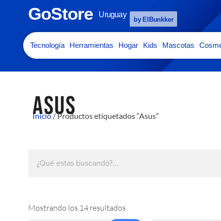
GoStore
Uruguay
by ElBunkker
Tecnología
Herramientas
Hogar
Kids
Mascotas
Cosme
ASUS
Inicio
/ Productos etiquetados “Asus”
Mostrando los 14 resultados