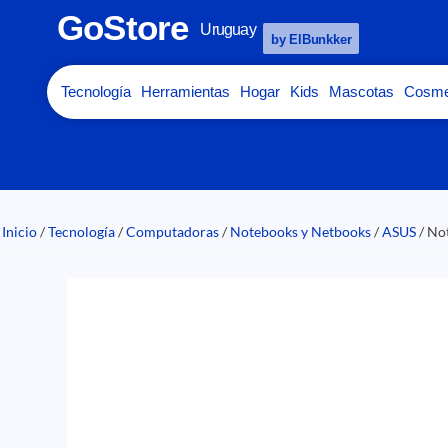
GoStore
Uruguay
by ElBunkker
Tecnología
Herramientas
Hogar
Kids
Mascotas
Cosme
Inicio
/
Tecnología
/
Computadoras
/
Notebooks y Netbooks
/
ASUS
/ No