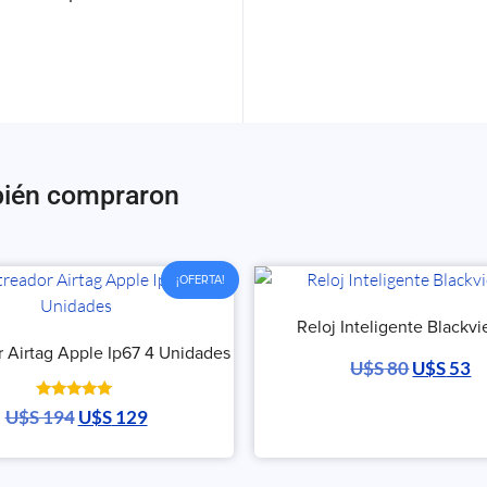
bién compraron
¡OFERTA!
Reloj Inteligente Blackvi
r Airtag Apple Ip67 4 Unidades
U$S
80
U$S
53
Valorado
U$S
194
U$S
129
con
5.00
de 5