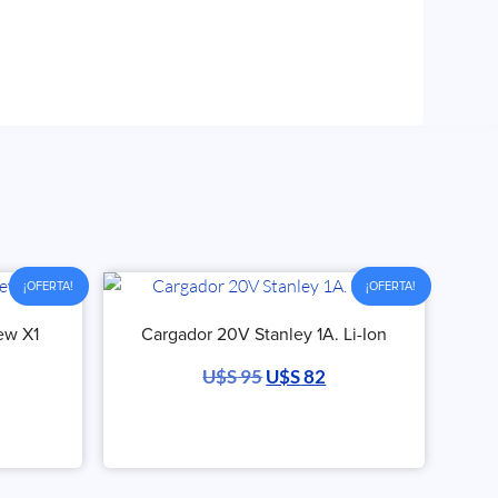
¡OFERTA!
¡OFERTA!
ew X1
Cargador 20V Stanley 1A. Li-Ion
U$S
95
U$S
82