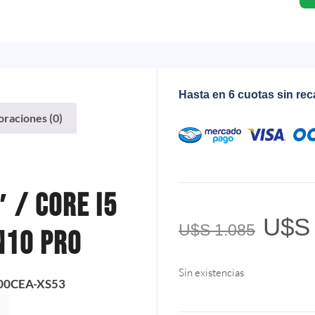
Hasta en 6 cuotas sin re
oraciones (0)
 / Core I5
U$S
U$S
1.085
n10 Pro
Sin existencias
00CEA-XS53