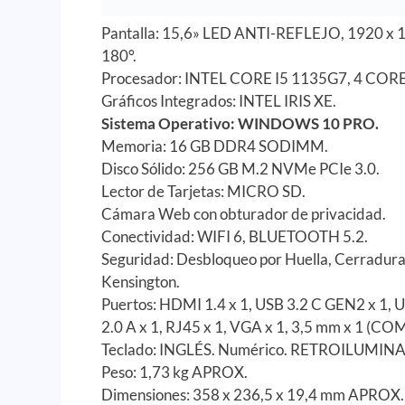
Pantalla: 15,6» LED ANTI-REFLEJO, 1920 x 10
180°.
Procesador: INTEL CORE I5 1135G7, 4 CORE 
Gráficos Integrados: INTEL IRIS XE.
Sistema Operativo: WINDOWS 10 PRO.
Memoria: 16 GB DDR4 SODIMM.
Disco Sólido: 256 GB M.2 NVMe PCIe 3.0.
Lector de Tarjetas: MICRO SD.
Cámara Web con obturador de privacidad.
Conectividad: WIFI 6, BLUETOOTH 5.2.
Seguridad: Desbloqueo por Huella, Cerradur
Kensington.
Puertos: HDMI 1.4 x 1, USB 3.2 C GEN2 x 1, 
2.0 A x 1, RJ45 x 1, VGA x 1, 3,5 mm x 1 (
Teclado: INGLÉS. Numérico. RETROILUMIN
Peso: 1,73 kg APROX.
Dimensiones: 358 x 236,5 x 19,4 mm APROX.