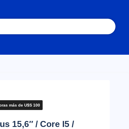
ras más de U$S 100
s 15,6″ / Core I5 /