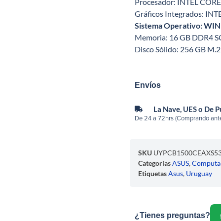
Procesador: INTEL CORE 
Gráficos Integrados: INTE
Sistema Operativo: W
Memoria: 16 GB DDR4 
Disco Sólido: 256 GB M.
Envíos
La Nave, UES o De 
De 24 a 72hrs (Comprando ante
SKU
UYPCB1500CEAXS5
Categorías
ASUS
,
Computa
Etiquetas
Asus
,
Uruguay
¿Tienes preguntas?