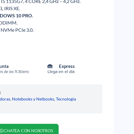
I5 1135G7, 4 CORE 2,4 GHz – 4,2 GHz.
L IRIS XE.
INDOWS 10 PRO.
SODIMM.
2 NVMe PCIe 3.0.
Punta
Express
Llega en el día
s de las 11.30am)
3
doras
,
Notebooks y Netbooks
,
Tecnología
CHATEA CON NOSOTROS