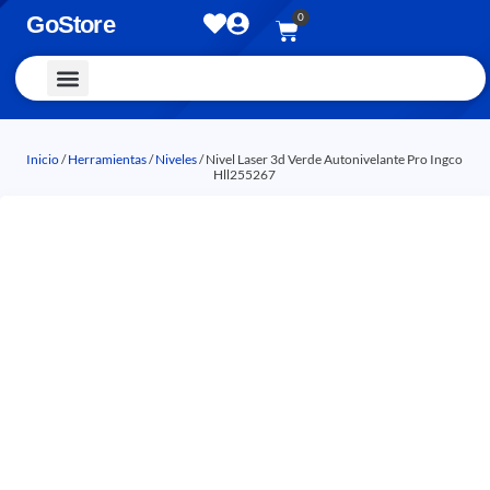
0
GoStore
Vestimenta y Accesorios
Inicio
/
Herramientas
/
Niveles
/ Nivel Laser 3d Verde Autonivelante Pro Ingco
Hll255267