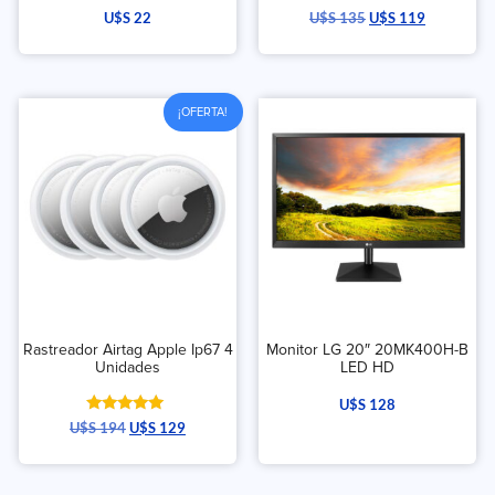
U$S
22
U$S
135
U$S
119
¡OFERTA!
Rastreador Airtag Apple Ip67 4
Monitor LG 20″ 20MK400H-B
Unidades
LED HD
U$S
128
Valorado
U$S
194
U$S
129
con
5.00
de 5