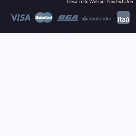
Desarrollo Web por
NexTechOne