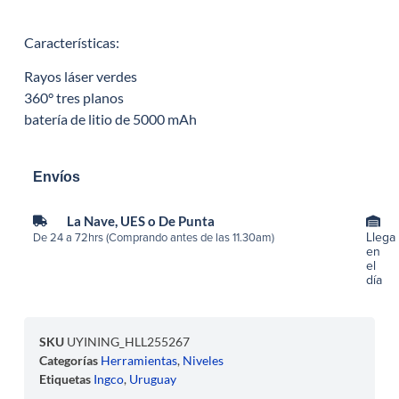
Características:
Rayos láser verdes
360° tres planos
batería de litio de 5000 mAh
Envíos
La Nave, UES o De Punta
Llega
De 24 a 72hrs (Comprando antes de las 11.30am)
en
el
día
SKU
UYINING_HLL255267
Categorías
Herramientas
,
Niveles
Etiquetas
Ingco
,
Uruguay