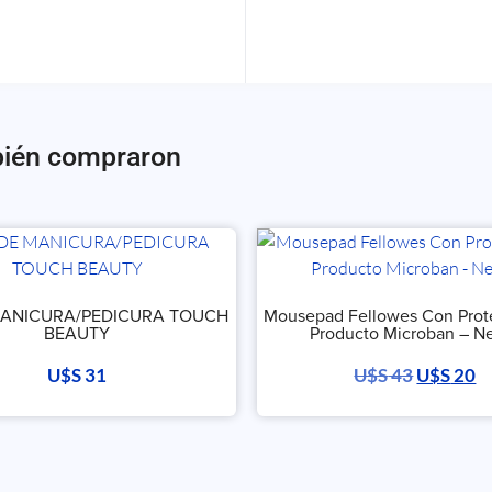
bién compraron
MANICURA/PEDICURA TOUCH
Mousepad Fellowes Con Prot
BEAUTY
Producto Microban – N
U$S
31
U$S
43
U$S
20