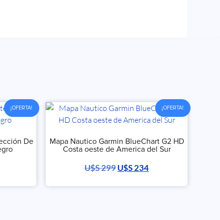
¡OFERTA!
¡OFERTA!
ección De
Mapa Nautico Garmin BlueChart G2 HD
egro
Costa oeste de America del Sur
U$S
299
U$S
234