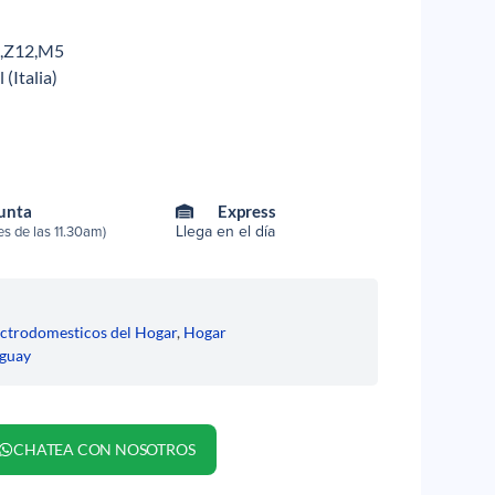
6,Z12,M5
(Italia)
Punta
Express
Llega en el día
s de las 11.30am)
ectrodomesticos del Hogar
,
Hogar
guay
CHATEA CON NOSOTROS