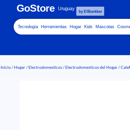
GoStore
Uruguay
by ElBunkker
Tecnología
Herramientas
Hogar
Kids
Mascotas
Cosme
Inicio
/
Hogar
/
Electrodomesticos
/
Electrodomesticos del Hogar
/
Cale