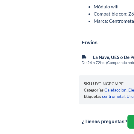
Módulo wifi
Compatible con: Z
Marca: Centrometal 
Envíos
La Nave, UES o De 
De 24 a 72hrs (Comprando ante
SKU
UYCINGPCMPE
Categorías
Calefaccion
,
El
Etiquetas
centrometal
,
Uru
¿Tienes preguntas?