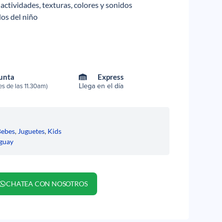
actividades, texturas, colores y sonidos
dos del niño
Punta
Express
Llega en el día
s de las 11.30am)
Bebes
,
Juguetes
,
Kids
guay
CHATEA CON NOSOTROS