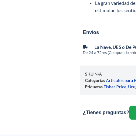
La gran variedad de 
estimulan los senti
Envíos
La Nave, UES o De 
De 24 a 72hrs (Comprando ante
SKU
N/A
Categorías
Articulos para 
Etiquetas
Fisher Price
,
Uru
¿Tienes preguntas?