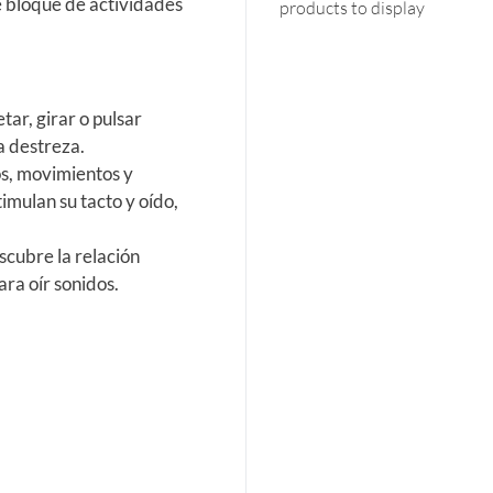
e bloque de actividades
products to display
tar, girar o pulsar
a destreza.
os, movimientos y
imulan su tacto y oído,
scubre la relación
ra oír sonidos.