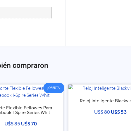
bién compraron
¡OFERTA!
Reloj Inteligente Blackvi
te Flexible Fellowes Para
U$S
80
U$S
53
book I-Spire Series Whit
U$S
85
U$S
70