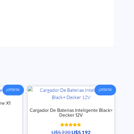
¡OFERTA!
¡OFERTA!
ew X1
Cargador De Baterias Inteligente Black+
Decker 12V
Valorado
U$S
220
U$S
192