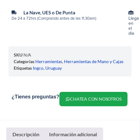
La Nave, UES o De Punta
Llega
De 24 a 72hrs (Comprando antes de las 11.30am)
en
el
día
SKU
N/A
Categorías
Herramientas
,
Herramientas de Mano y Cajas
Etiquetas
Ingco
,
Uruguay
¿Tienes preguntas?
CHATEA CON NOSOTROS
Descripción
Información adicional