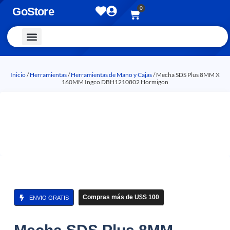
0
GoStore
Vestimenta y Accesorios
Inicio
/
Herramientas
/
Herramientas de Mano y Cajas
/ Mecha SDS Plus 8MM X
160MM Ingco DBH1210802 Hormigon
Compras más de U$S 100
ENVIO GRATIS