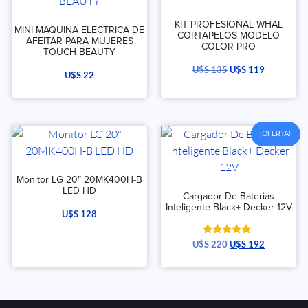
KIT PROFESIONAL WHAL
MINI MAQUINA ELECTRICA DE
CORTAPELOS MODELO
AFEITAR PARA MUJERES
COLOR PRO
TOUCH BEAUTY
U$S
135
U$S
119
U$S
22
¡OFERTA!
Monitor LG 20″ 20MK400H-B
LED HD
Cargador De Baterias
Inteligente Black+ Decker 12V
U$S
128
Valorado
U$S
220
U$S
192
con
5.00
de 5