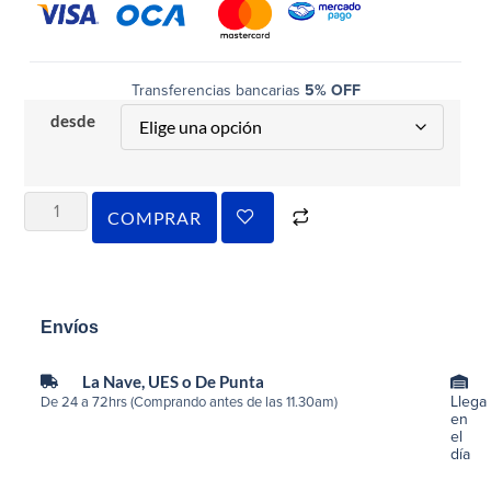
Transferencias bancarias
5% OFF
desde
COMPRAR
Envíos
La Nave, UES o De Punta
Llega
De 24 a 72hrs (Comprando antes de las 11.30am)
en
el
día