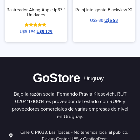
Rastreador Airtag Apple Ip67 4
Reloj Inteligente Blackview X1
Unidades
U$S
80
U$S
53
Valorado
U$S
194
U$S
129
con
5.00
de 5
GoStore
Uruguay
Bajo la razón social Fernando Pravia Kiesevich, RUT
020411710014 es proveedor del estado con RUPE y
proveedores comerciales de varias empresas de nivel
en Uruguay.
Calle C P1038, Las Toscas - No tenemos local al publico.
Pickup Center UES y GestionPost