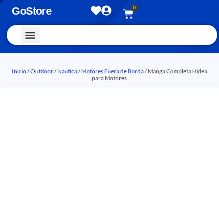
0
GoStore
Vestimenta y Accesorios
Inicio
/
Outdoor
/
Nautica
/
Motores Fuera de Borda
/ Manga Completa Hidea
para Motores