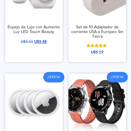
Espejo de Lujo con Aumento
Set de 10 Adaptador de
Luz LED Touch Beauty
corriente USA a Europeo Sin
Tierra
U$S
55
U$S
48
Valorado
U$S
19
con
5.00
de 5
¡OFERTA!
¡OFERTA!