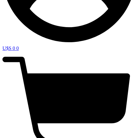
U$S
0
0