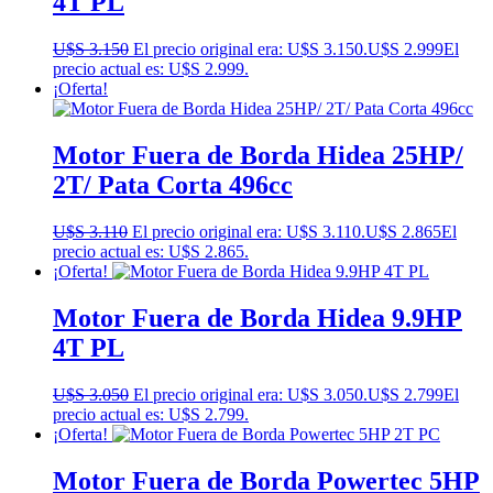
4T PL
U$S
3.150
El precio original era: U$S 3.150.
U$S
2.999
El
precio actual es: U$S 2.999.
¡Oferta!
Motor Fuera de Borda Hidea 25HP/
2T/ Pata Corta 496cc
U$S
3.110
El precio original era: U$S 3.110.
U$S
2.865
El
precio actual es: U$S 2.865.
¡Oferta!
Motor Fuera de Borda Hidea 9.9HP
4T PL
U$S
3.050
El precio original era: U$S 3.050.
U$S
2.799
El
precio actual es: U$S 2.799.
¡Oferta!
Motor Fuera de Borda Powertec 5HP