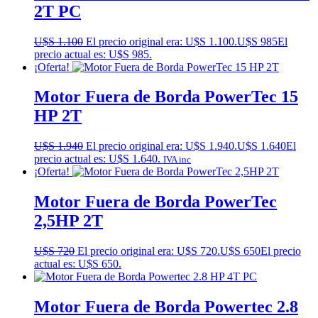
2T PC
U$S
1.100
El precio original era: U$S 1.100.
U$S
985
El
precio actual es: U$S 985.
¡Oferta!
Motor Fuera de Borda PowerTec 15
HP 2T
U$S
1.940
El precio original era: U$S 1.940.
U$S
1.640
El
precio actual es: U$S 1.640.
IVA inc
¡Oferta!
Motor Fuera de Borda PowerTec
2,5HP 2T
U$S
720
El precio original era: U$S 720.
U$S
650
El precio
actual es: U$S 650.
Motor Fuera de Borda Powertec 2.8