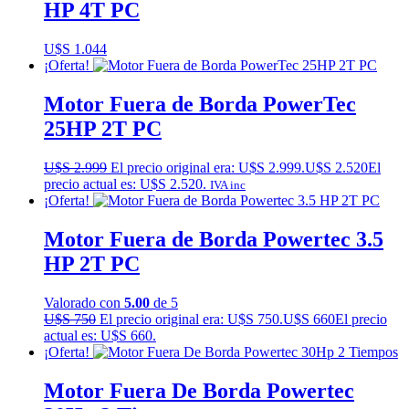
HP 4T PC
U$S
1.044
¡Oferta!
Motor Fuera de Borda PowerTec
25HP 2T PC
U$S
2.999
El precio original era: U$S 2.999.
U$S
2.520
El
precio actual es: U$S 2.520.
IVA inc
¡Oferta!
Motor Fuera de Borda Powertec 3.5
HP 2T PC
Valorado con
5.00
de 5
U$S
750
El precio original era: U$S 750.
U$S
660
El precio
actual es: U$S 660.
¡Oferta!
Motor Fuera De Borda Powertec