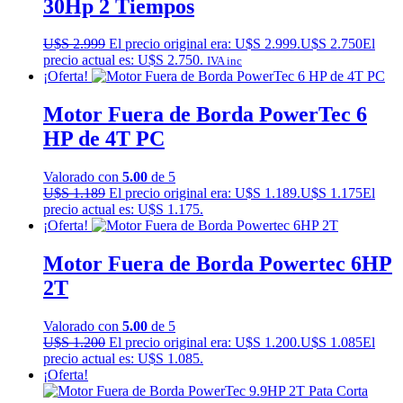
30Hp 2 Tiempos
U$S
2.999
El precio original era: U$S 2.999.
U$S
2.750
El
precio actual es: U$S 2.750.
IVA inc
¡Oferta!
Motor Fuera de Borda PowerTec 6
HP de 4T PC
Valorado con
5.00
de 5
U$S
1.189
El precio original era: U$S 1.189.
U$S
1.175
El
precio actual es: U$S 1.175.
¡Oferta!
Motor Fuera de Borda Powertec 6HP
2T
Valorado con
5.00
de 5
U$S
1.200
El precio original era: U$S 1.200.
U$S
1.085
El
precio actual es: U$S 1.085.
¡Oferta!