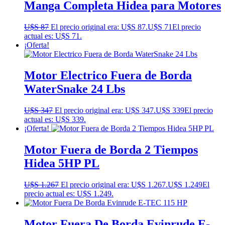
Manga Completa Hidea para Motores
U$S
87
El precio original era: U$S 87.
U$S
71
El precio
actual es: U$S 71.
¡Oferta!
Motor Electrico Fuera de Borda
WaterSnake 24 Lbs
U$S
347
El precio original era: U$S 347.
U$S
339
El precio
actual es: U$S 339.
¡Oferta!
Motor Fuera de Borda 2 Tiempos
Hidea 5HP PL
U$S
1.267
El precio original era: U$S 1.267.
U$S
1.249
El
precio actual es: U$S 1.249.
Motor Fuera De Borda Evinrude E-