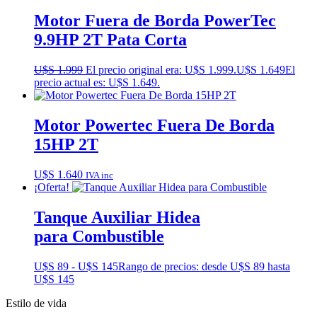
Motor Fuera de Borda PowerTec
9.9HP 2T Pata Corta
U$S
1.999
El precio original era: U$S 1.999.
U$S
1.649
El
precio actual es: U$S 1.649.
Motor Powertec Fuera De Borda
15HP 2T
U$S
1.640
IVA inc
¡Oferta!
Tanque Auxiliar Hidea
para Combustible
U$S
89
-
U$S
145
Rango de precios: desde U$S 89 hasta
U$S 145
Estilo de vida