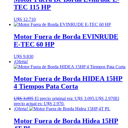
TEC 115 HP
U$S
12.710
Motor Fuera de Borda EVINRUDE
E-TEC 60 HP
U$S
9.830
¡Oferta!
Motor Fuera de Borda HIDEA 15HP
4 Tiempos Pata Corta
U$S
3.095
El precio original era: U$S 3.095.
U$S
2.970
El
precio actual es: U$S 2.970.
¡Oferta!
Motor Fuera de Borda Hidea 15HP