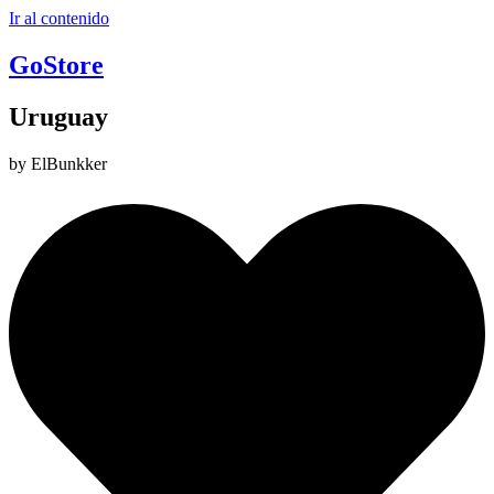
Ir al contenido
GoStore
Uruguay
by ElBunkker