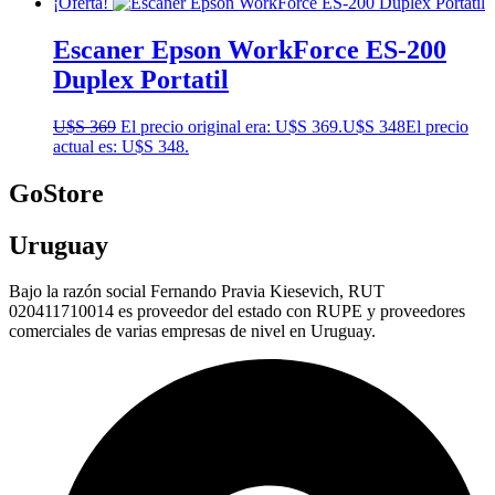
¡Oferta!
Escaner Epson WorkForce ES-200
Duplex Portatil
U$S
369
El precio original era: U$S 369.
U$S
348
El precio
actual es: U$S 348.
GoStore
Uruguay
Bajo la razón social Fernando Pravia Kiesevich, RUT
020411710014 es proveedor del estado con RUPE y proveedores
comerciales de varias empresas de nivel en Uruguay.