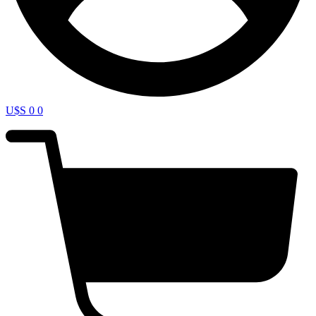
U$S
0
0