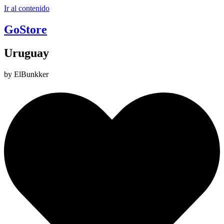
Ir al contenido
GoStore
Uruguay
by ElBunkker