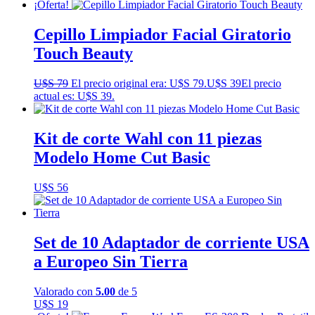
¡Oferta!
Cepillo Limpiador Facial Giratorio
Touch Beauty
U$S
79
El precio original era: U$S 79.
U$S
39
El precio
actual es: U$S 39.
Kit de corte Wahl con 11 piezas
Modelo Home Cut Basic
U$S
56
Set de 10 Adaptador de corriente USA
a Europeo Sin Tierra
Valorado con
5.00
de 5
U$S
19