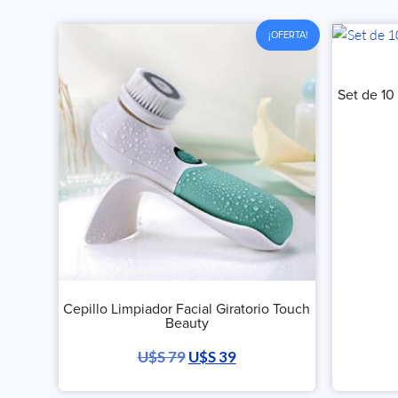
¡OFERTA!
Set de 10
Cepillo Limpiador Facial Giratorio Touch
Beauty
U$S
79
U$S
39