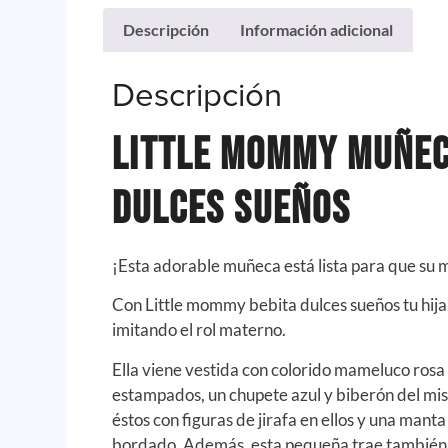
Descripción
Información adicional
Descripción
LITTLE MOMMY MUÑEC
DULCES SUEÑOS
¡Esta adorable muñeca está lista para que su m
Con Little mommy bebita dulces sueños tu hija 
imitando el rol materno.
Ella viene vestida con colorido mameluco rosa 
estampados, un chupete azul y biberón del mi
éstos con figuras de jirafa en ellos y una manta
bordado. Además, esta pequeña trae también c