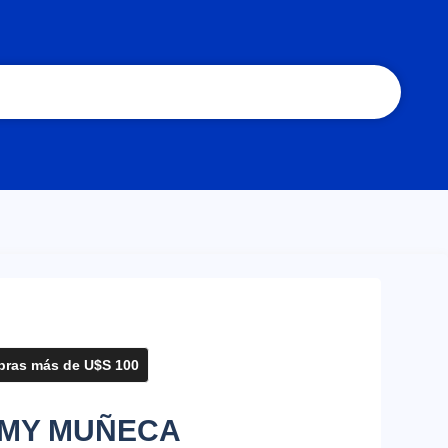
ras más de U$S 100
MMY MUÑECA