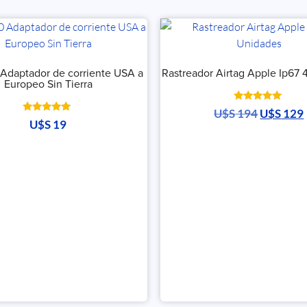
 Adaptador de corriente USA a
Rastreador Airtag Apple Ip67 
Europeo Sin Tierra
Valorado
U$S
194
U$S
129
con
Valorado
U$S
19
5.00
con
de 5
5.00
de 5