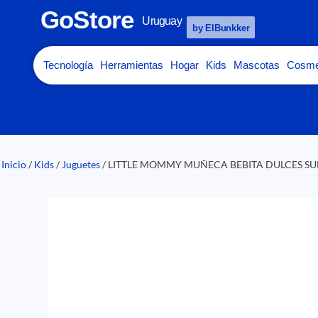
GoStore
Uruguay
by ElBunkker
Tecnología
Herramientas
Hogar
Kids
Mascotas
Cosme
Inicio
/
Kids
/
Juguetes
/ LITTLE MOMMY MUÑECA BEBITA DULCES S