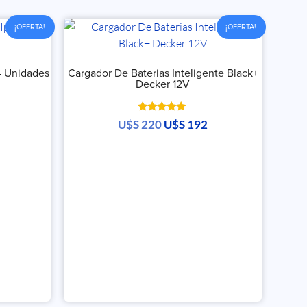
¡OFERTA!
¡OFERTA!
4 Unidades
Cargador De Baterias Inteligente Black+
Decker 12V
Valorado
U$S
220
U$S
192
con
5.00
de 5