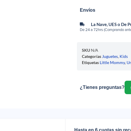
Envíos
La Nave, UES o De 
De 24 a 72hrs (Comprando ante
SKU
N/A
Categorías
Juguetes
,
Kids
Etiquetas
Little Mommy
,
U
¿Tienes preguntas?
Hasta en 6 cuotas sin re