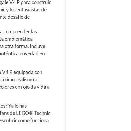
gale V4 R para construir,
c y los entusiastas de
nte desafío de
ra comprender las
esta emblemática
a otra forma. Incluye
auténtica novedad en
le V4 R equipada con
 máximo realismo al
olores en rojo da vida a
os? Ya lo has
a fans de LEGO® Technic
escubrir cómo funciona