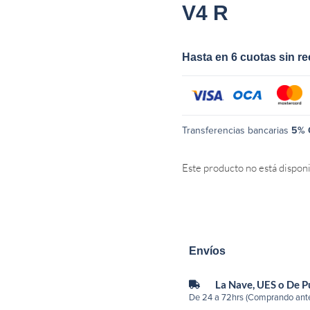
V4 R
Hasta en 6 cuotas sin r
Transferencias bancarias
5% 
Este producto no está dispon
Envíos
La Nave, UES o De 
De 24 a 72hrs (Comprando ante