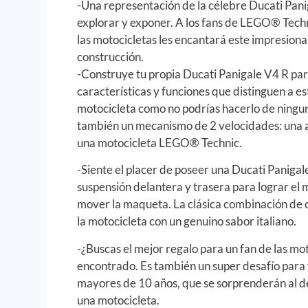
-Una representación de la célebre Ducati Pani
explorar y exponer. A los fans de LEGO® Techni
las motocicletas les encantará este impresiona
construcción.
-Construye tu propia Ducati Panigale V4 R pa
características y funciones que distinguen a 
motocicleta como no podrías hacerlo de ningun
también un mecanismo de 2 velocidades: una 
una motocicleta LEGO® Technic.
-Siente el placer de poseer una Ducati Paniga
suspensión delantera y trasera para lograr el
mover la maqueta. La clásica combinación de c
la motocicleta con un genuino sabor italiano.
-¿Buscas el mejor regalo para un fan de las mot
encontrado. Es también un super desafío par
mayores de 10 años, que se sorprenderán al d
una motocicleta.