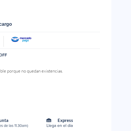
ecargo
OFF
ible porque no quedan existencias.
Punta
Express
Llega en el día
s de las 11.30am)