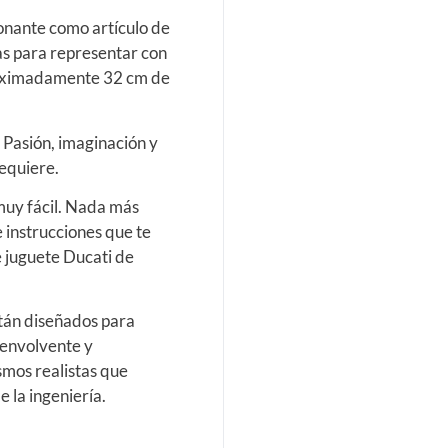
onante como artículo de
s para representar con
roximadamente 32 cm de
. Pasión, imaginación y
requiere.
uy fácil. Nada más
e instrucciones que te
e juguete Ducati de
tán diseñados para
 envolvente y
smos realistas que
 la ingeniería.