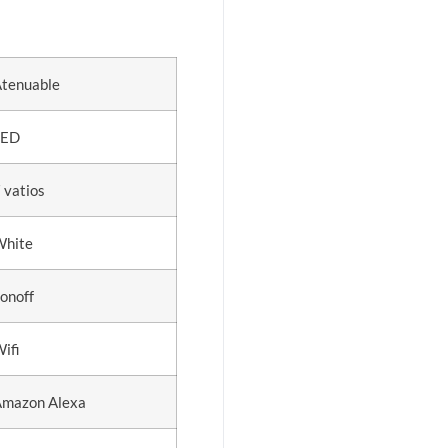
tenuable
LED
 vatios
White
onoff
ifi
Amazon Alexa