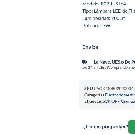
Modelo: B02-F-ST64
Tipo: Lámpara LED de Fila
Luminosidad: 700Lm
Potencia: 7W
Envíos
La Nave, UES o De 
De 24 a 72hrs (Comprando ante
SKU
UYOKM0802040004 
Categorías
Electrodomesti
Etiquetas
SONOFF
,
Urugua
¿Tienes preguntas?