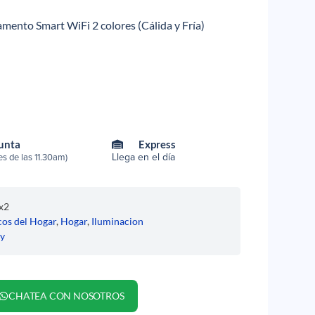
mento Smart WiFi 2 colores (Cálida y Fría)
Punta
Express
Llega en el día
s de las 11.30am)
x2
cos del Hogar
,
Hogar
,
Iluminacion
y
CHATEA CON NOSOTROS