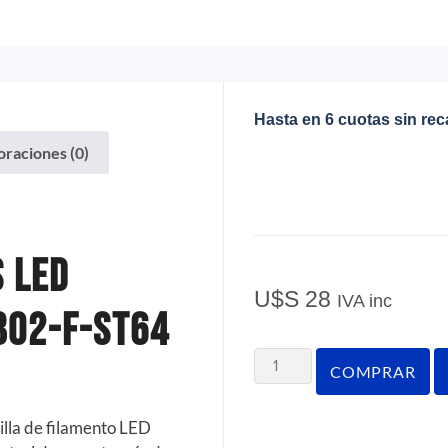
Hasta en 6 cuotas sin re
oraciones (0)
 LED
U$S
28
IVA inc
B02-F-ST64
COMPRAR
la de filamento LED