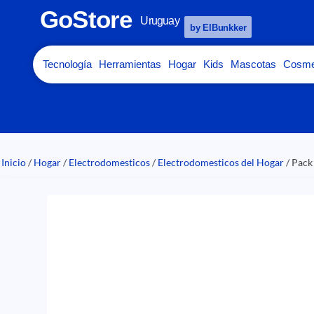
GoStore
Uruguay
by ElBunkker
Tecnología
Herramientas
Hogar
Kids
Mascotas
Cosme
Inicio
/
Hogar
/
Electrodomesticos
/
Electrodomesticos del Hogar
/ Pack