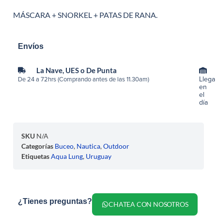
MÁSCARA + SNORKEL + PATAS DE RANA.
Envíos
La Nave, UES o De Punta
Llega
De 24 a 72hrs (Comprando antes de las 11.30am)
en
el
día
SKU
N/A
Categorías
Buceo
,
Nautica
,
Outdoor
Etiquetas
Aqua Lung
,
Uruguay
¿Tienes preguntas?
CHATEA CON NOSOTROS