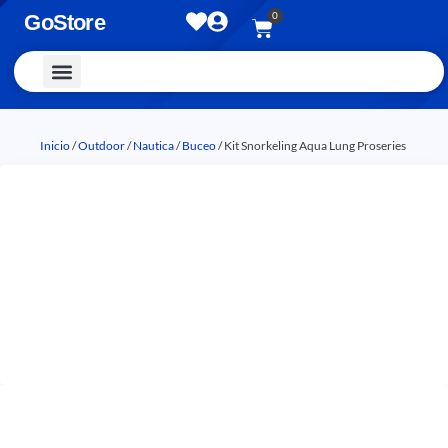
0
GoStore
Vestimenta y Accesorios
Inicio
/
Outdoor
/
Nautica
/
Buceo
/ Kit Snorkeling Aqua Lung Proseries