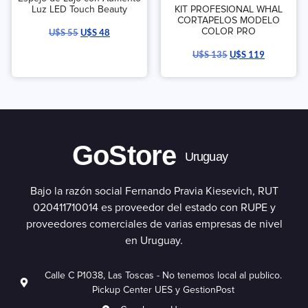
Luz LED Touch Beauty
KIT PROFESIONAL WHAL
CORTAPELOS MODELO
COLOR PRO
U$S
55
U$S
48
U$S
135
U$S
119
GoStore
Uruguay
Bajo la razón social Fernando Pravia Kiesevich, RUT
020411710014 es proveedor del estado con RUPE y
proveedores comerciales de varias empresas de nivel
en Uruguay.
Calle C P1038, Las Toscas - No tenemos local al publico.
Pickup Center UES y GestionPost