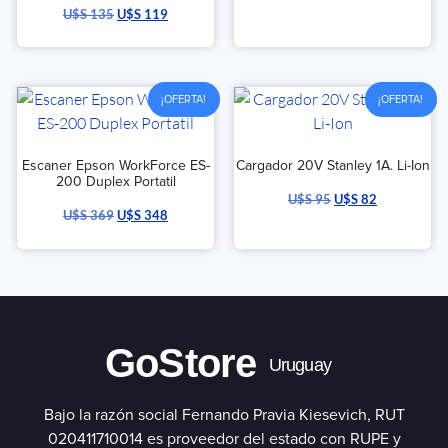
U$S
135
U$S
119
¡OFERTA!
¡OFERTA!
Escaner Epson WorkForce ES-
Cargador 20V Stanley 1A. Li-Ion
200 Duplex Portatil
U$S
95
U$S
82
U$S
369
U$S
348
GoStore
Uruguay
Bajo la razón social Fernando Pravia Kiesevich, RUT
020411710014 es proveedor del estado con RUPE y