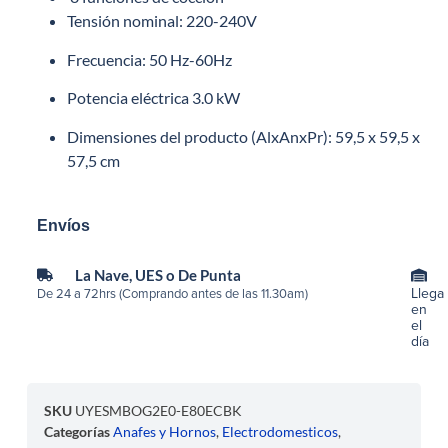
Tensión nominal: 220-240V
Frecuencia: 50 Hz-60Hz
Potencia eléctrica 3.0 kW
Dimensiones del producto (AlxAnxPr): 59,5 x 59,5 x
57,5 cm
Envíos
La Nave, UES o De Punta
Llega
De 24 a 72hrs (Comprando antes de las 11.30am)
en
el
día
SKU
UYESMBOG2E0-E80ECBK
Categorías
Anafes y Hornos
,
Electrodomesticos
,