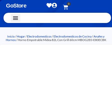
0
GoStore
Vestimenta y Accesorios
Inicio
/
Hogar
/
Electrodomesticos
/
Electrodomesticos de Cocina
/
Anafes y
Hornos
/ Horno Empotrable Midea 82L Con Grill 60cm MBOG2E0-E80ECBK