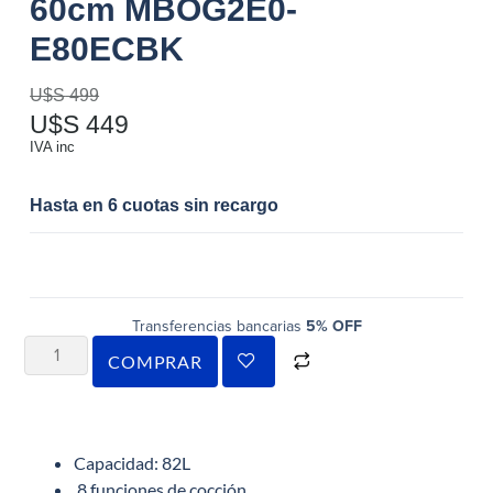
60cm MBOG2E0-
E80ECBK
U$S
499
U$S
449
IVA inc
Hasta en 6 cuotas sin recargo
Transferencias bancarias
5% OFF
COMPRAR
Capacidad: 82L
8 funciones de cocción