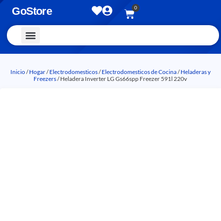
0
GoStore
Vestimenta y Accesorios
Inicio
/
Hogar
/
Electrodomesticos
/
Electrodomesticos de Cocina
/
Heladeras y
Freezers
/ Heladera Inverter LG Gs66spp Freezer 591l 220v