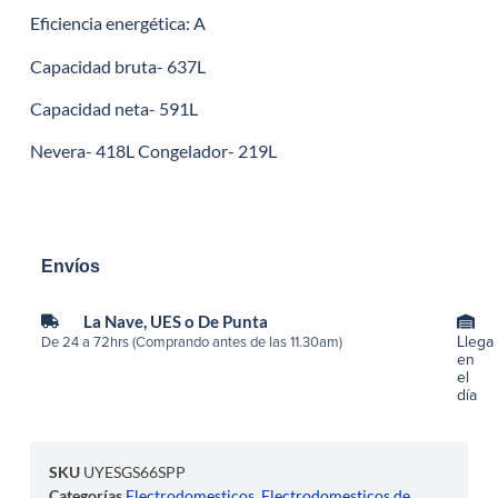
Eficiencia energética: A
Capacidad bruta- 637L
Capacidad neta- 591L
Nevera- 418L Congelador- 219L
Envíos
La Nave, UES o De Punta
Llega
De 24 a 72hrs (Comprando antes de las 11.30am)
en
el
día
SKU
UYESGS66SPP
Categorías
Electrodomesticos
,
Electrodomesticos de