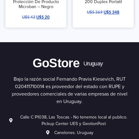
Protección De Producto
200 Duplex Portatil
Microban – Negro
U$S
369
U$S
348
U$S
43
U$S
20
GoStore
Uruguay
Bajo la razón social Fernando Pravia Kiesevich, RUT
020411710014 es proveedor del estado con RUPE y
proveedores comerciales de varias empresas de nivel
en Uruguay.
Calle C P1038, Las Toscas - No tenemos local al publico.
Pickup Center UES y GestionPost
Canelones. Uruguay