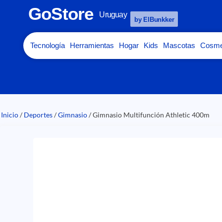
GoStore
Uruguay
by ElBunkker
Tecnología
Herramientas
Hogar
Kids
Mascotas
Cosme
Inicio
/
Deportes
/
Gimnasio
/ Gimnasio Multifunción Athletic 400m