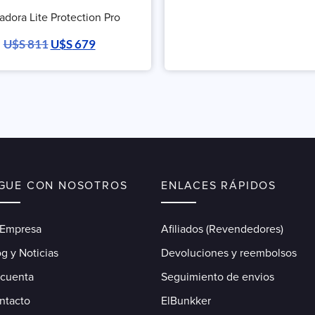
adora Lite Protection Pro
U$S
811
U$S
679
IGUE CON NOSOTROS
ENLACES RÁPIDOS
 Empresa
Afiliados (Revendedores)
g y Noticias
Devoluciones y reembolsos
 cuenta
Seguimiento de envios
ntacto
ElBunkker