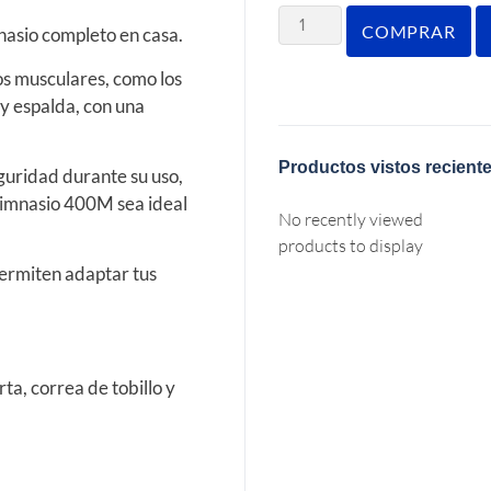
COMPRAR
asio completo en casa.
os musculares, como los
y espalda, con una
Productos vistos recient
eguridad durante su uso,
gimnasio 400M sea ideal
No recently viewed
products to display
 permiten adaptar tus
ta, correa de tobillo y