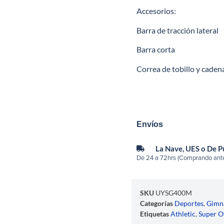
Accesorios:
Barra de tracción lateral
Barra corta
Correa de tobillo y caden
Envíos
La Nave, UES o De 
De 24 a 72hrs (Comprando ante
SKU
UYSG400M
Categorías
Deportes
,
Gimn
Etiquetas
Athletic
,
Super O