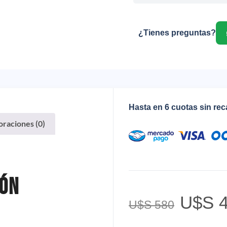
¿Tienes preguntas?
Hasta en 6 cuotas sin re
oraciones (0)
ión
U$S
4
U$S
580