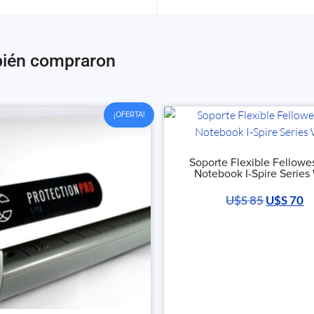
bién compraron
¡OFERTA!
Soporte Flexible Fellowe
Notebook I-Spire Series
U$S
85
U$S
70