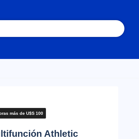
ras más de U$S 100
tifunción Athletic