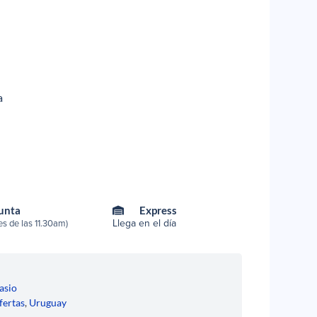
a
Punta
Express
Llega en el día
s de las 11.30am)
asio
fertas
,
Uruguay