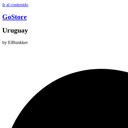
Ir al contenido
GoStore
Uruguay
by ElBunkker