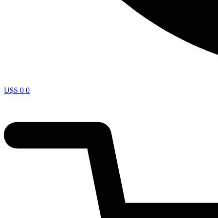
U$S
0
0