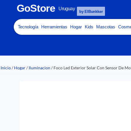
GoStore
Uruguay
by ElBunkker
Tecnología
Herramientas
Hogar
Kids
Mascotas
Cosme
Inicio
/
Hogar
/
Iluminacion
/ Foco Led Exterior Solar Con Sensor De M