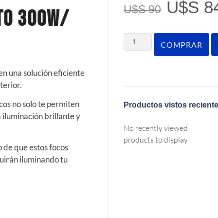
U$S
8
U$S
90
to 300W/
COMPRAR
en una solución eficiente
terior.
ocos no solo te permiten
Productos vistos recient
iluminación brillante y
No recently viewed
products to display
o de que estos focos
guirán iluminando tu