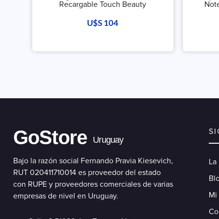
Recargable Touch Beauty
Note
U$S
104
GoStore
S
Uruguay
Bajo la razón social Fernando Pravia Kiesevich,
La
RUT 020411710014 es proveedor del estado
Blo
con RUPE y proveedores comerciales de varias
Mi
empresas de nivel en Uruguay.
Co