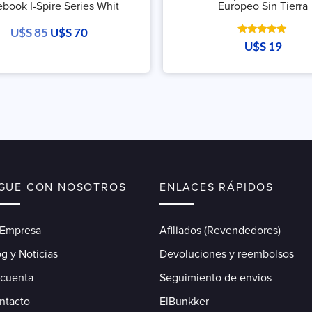
book I-Spire Series Whit
Europeo Sin Tierra
U$S
85
U$S
70
Valorado
U$S
19
con
5.00
de 5
IGUE CON NOSOTROS
ENLACES RÁPIDOS
 Empresa
Afiliados (Revendedores)
g y Noticias
Devoluciones y reembolsos
 cuenta
Seguimiento de envios
ntacto
ElBunkker