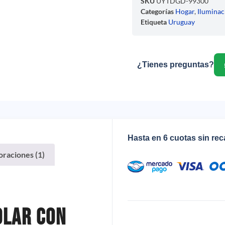
SKU
UYTDGD-99300
Categorías
Hogar
,
Iluminac
Etiqueta
Uruguay
¿Tienes preguntas?
Hasta en 6 cuotas sin re
oraciones (1)
olar Con