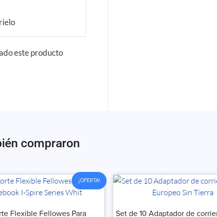
Valorado
con
5
de 5
rielo
rado este producto
bién compraron
¡OFERTA!
te Flexible Fellowes Para
Set de 10 Adaptador de corri