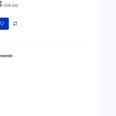
4
IVA inc
emente