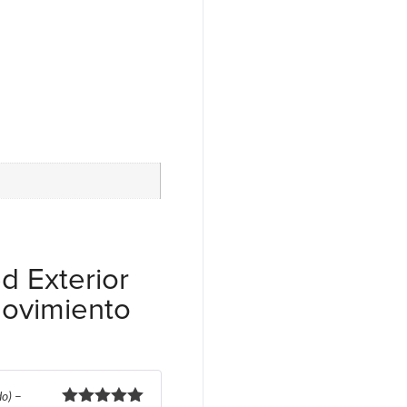
d Exterior
Movimiento
do)
–