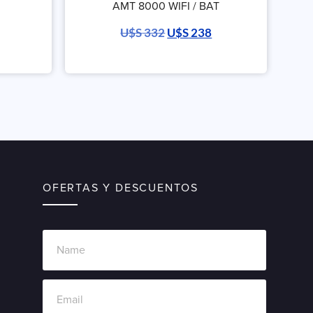
AMT 8000 WIFI / BAT
U$S
332
U$S
238
OFERTAS Y DESCUENTOS