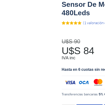
Sensor De M
480Leds
(
1
valoración 
Valorado
1
con
5.00
de
5 en base
a
valoración
U$S
90
de un
cliente
U$S
84
IVA inc
Hasta en 6 cuotas sin r
Transferencias bancarias
5% 