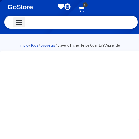
0
GoStore
Vestimenta y Accesorios
Inicio
/
Kids
/
Juguetes
/ Llavero Fisher Price Cuenta Y Aprende