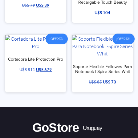
Recargable Touch Beauty
U$S
79
U$S
39
U$S
104
¡OFERTA!
¡OFERTA!
Cortadora Lite Protection Pro
Soporte Flexible Fellowes Para
U$S
811
U$S
679
Notebook I-Spire Series Whit
U$S
85
U$S
70
GoStore
Uruguay