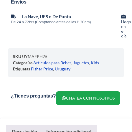
Envíos
La Nave, UES o De Punta
Llega
De 24 a 72hrs (Comprando antes de las 11.30am)
en
el
día
SKU
UYMAFPH75
Categorías
Articulos para Bebes
,
Juguetes
,
Kids
Etiquetas
Fisher Price
,
Uruguay
¿Tienes preguntas?
CHATEA CON NOSOTROS
Descripción
Información adicional