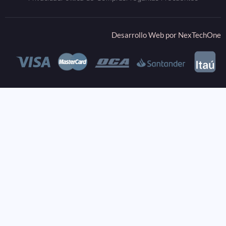
Desarrollo Web por
NexTechOne