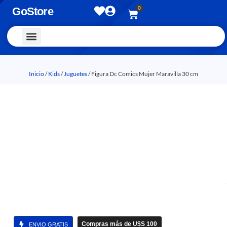
0
GoStore
Vestimenta y Accesorios
Inicio
/
Kids
/
Juguetes
/ Figura Dc Comics Mujer Maravilla 30 cm
Compras más de U$S 100
ENVIO GRATIS