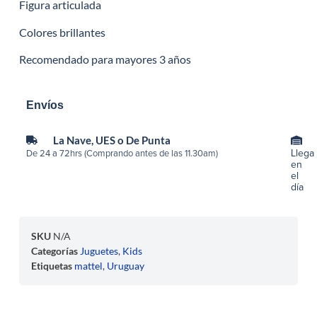
Figura articulada
Colores brillantes
Recomendado para mayores 3 años
Envíos
La Nave, UES o De Punta
Llega
De 24 a 72hrs (Comprando antes de las 11.30am)
en
el
día
SKU
N/A
Categorías
Juguetes
,
Kids
Etiquetas
mattel
,
Uruguay