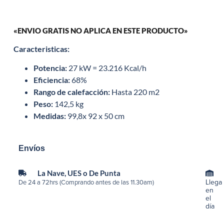
«ENVIO GRATIS NO APLICA EN ESTE PRODUCTO»
Caracteristicas:
Potencia:
27 kW = 23.216 Kcal/h
Eficiencia:
68%
Rango de calefacción:
Hasta 220 m2
Peso:
142,5 kg
Medidas:
99,8x 92 x 50 cm
Envíos
La Nave, UES o De Punta
Llega
De 24 a 72hrs (Comprando antes de las 11.30am)
en
el
día