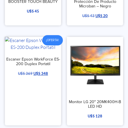
BOOSTER TOUCH BEAUTY
Protección De Producto
Microban – Negro
U$S
45
U$S
43
U$S
20
¡OFERTA!
Escaner Epson WorkForce ES-
200 Duplex Portatil
U$S
369
U$S
348
Monitor LG 20″ 20MK400H-B
LED HD
U$S
128