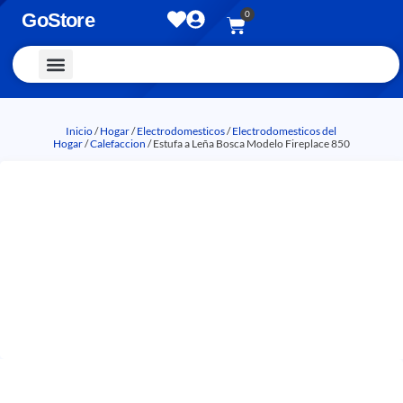
0
GoStore
Vestimenta y Accesorios
Inicio
/
Hogar
/
Electrodomesticos
/
Electrodomesticos del
Hogar
/
Calefaccion
/ Estufa a Leña Bosca Modelo Fireplace 850