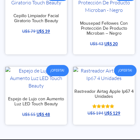
Cepillo Limpiador Facial
Giratorio Touch Beauty
Mousepad Fellowes Con
Protección De Producto
U$S
79
U$S
39
Microban – Negro
U$S
43
U$S
20
¡OFERTA!
¡OFERTA!
Rastreador Airtag Apple Ip67 4
Unidades
Espejo de Lujo con Aumento
Luz LED Touch Beauty
Valorado
U$S
194
U$S
129
U$S
55
U$S
48
con
5.00
de 5