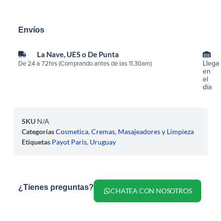
Envíos
La Nave, UES o De Punta
Llega
De 24 a 72hrs (Comprando antes de las 11.30am)
en
el
día
SKU
N/A
Categorías
Cosmetica
,
Cremas
,
Masajeadores y Limpieza
Etiquetas
Payot Paris
,
Uruguay
¿Tienes preguntas?
CHATEA CON NOSOTROS