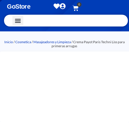
0
GoStore
Vestimenta y Accesorios
Inicio
/
Cosmetica
/
Masajeadores y Limpieza
/ Crema Payot Paris Techni Liss para
primeras arrugas