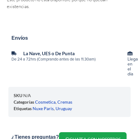
existencias.
Envíos
La Nave, UES o De Punta
Llega
De 24 a 72hrs (Comprando antes de las 11.30am)
en
el
día
SKU
N/A
Categorías
Cosmetica
,
Cremas
Etiquetas
Nuxe Paris
,
Uruguay
¿Tienes preguntas?