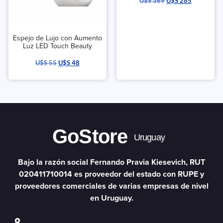
U$S
369
U$S
285
Espejo de Lujo con Aumento
Luz LED Touch Beauty
U$S
55
U$S
48
GoStore
Uruguay
Bajo la razón social Fernando Pravia Kiesevich, RUT
020411710014 es proveedor del estado con RUPE y
proveedores comerciales de varias empresas de nivel
en Uruguay.