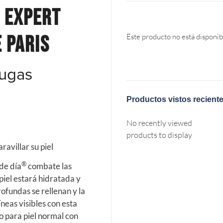
 Expert
 Paris
Este producto no está disponib
rugas
Productos vistos recient
No recently viewed
products to display
avillar su piel
®
 de día
combate las
piel estará hidratada y
rofundas se rellenan y la
líneas visibles con esta
o para piel normal con