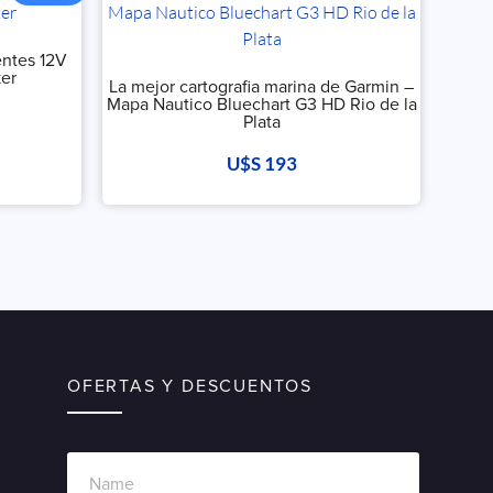
entes 12V
ker
La mejor cartografia marina de Garmin –
Mapa Nautico Bluechart G3 HD Rio de la
Plata
U$S
193
OFERTAS Y DESCUENTOS