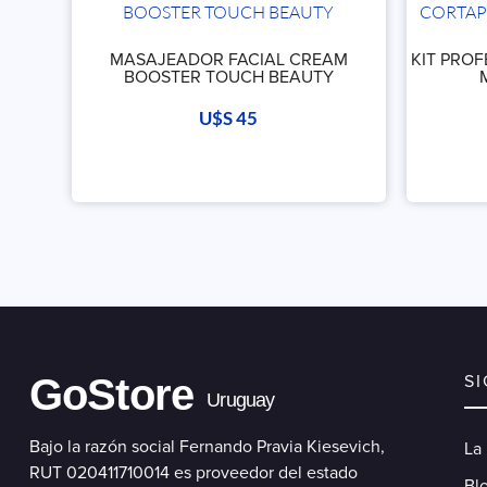
MASAJEADOR FACIAL CREAM
KIT PRO
BOOSTER TOUCH BEAUTY
U$S
45
GoStore
S
Uruguay
Bajo la razón social Fernando Pravia Kiesevich,
La
RUT 020411710014 es proveedor del estado
Blo