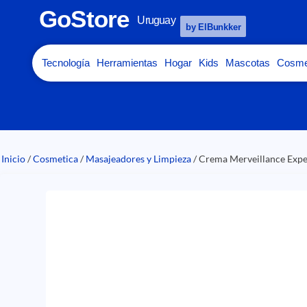
GoStore
Uruguay
by ElBunkker
Tecnología
Herramientas
Hogar
Kids
Mascotas
Cosme
Inicio
/
Cosmetica
/
Masajeadores y Limpieza
/ Crema Merveillance Exp