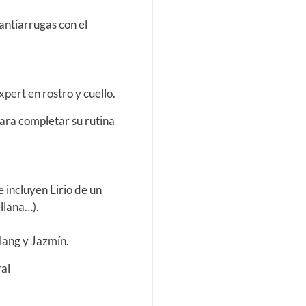
antiarrugas con el
pert en rostro y cuello.
ara completar su rutina
e incluyen Lirio de un
llana…).
Ylang y Jazmín.
ral