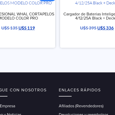
FESIONAL WHAL CORTAPELOS
Cargador de Baterias Intelig
MODELO COLOR PRO
4/12/25A Black + Dec
U$S
135
U$S
119
U$S
395
U$S
336
IGUE CON NOSOTROS
ENLACES RÁPIDOS
 Empresa
Afiliados (Revendedores)
g y Noticias
Devoluciones y reembolsos