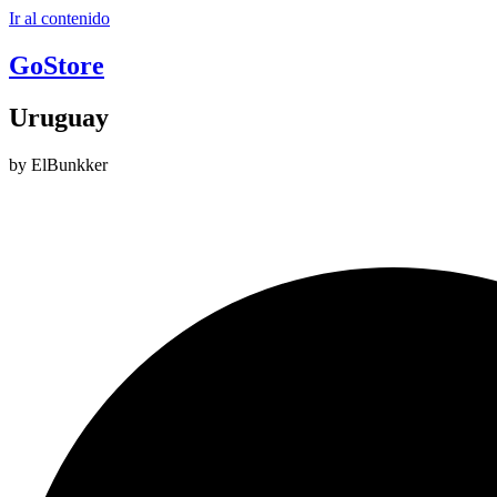
Ir al contenido
GoStore
Uruguay
by ElBunkker