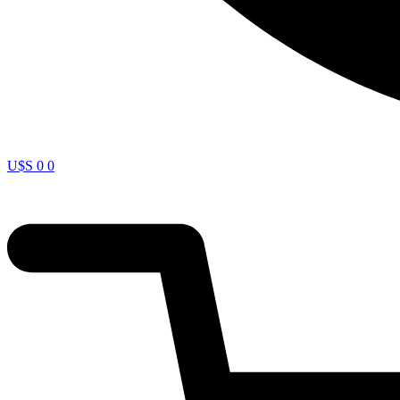
U$S
0
0