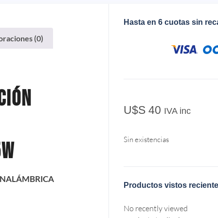
Hasta en 6 cuotas sin re
oraciones (0)
ción
U$S
40
IVA inc
Sin existencias
5w
INALÁMBRICA
Productos vistos recient
No recently viewed