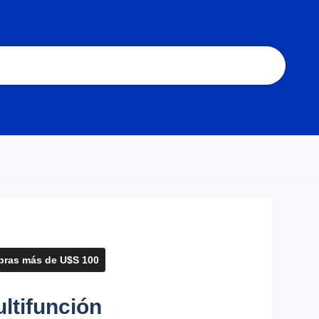
ras más de U$S 100
ltifunción