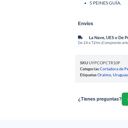
5 PEINES GUÍA.
Envíos
La Nave, UES o De 
De 24 a 72hrs (Comprando ante
SKU
UYPCOPCTR10P
Categorías
Cortadora de P
Etiquetas
Oraimo
,
Urugua
¿Tienes preguntas?