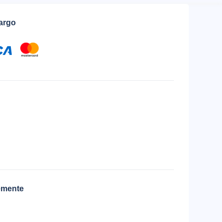
cargo
emente