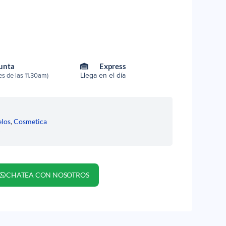
Punta
Express
Llega en el día
s de las 11.30am)
elos
,
Cosmetica
y
CHATEA CON NOSOTROS