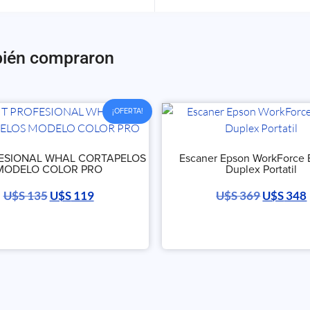
bién compraron
¡OFERTA!
FESIONAL WHAL CORTAPELOS
Escaner Epson WorkForce
MODELO COLOR PRO
Duplex Portatil
U$S
135
U$S
119
U$S
369
U$S
348