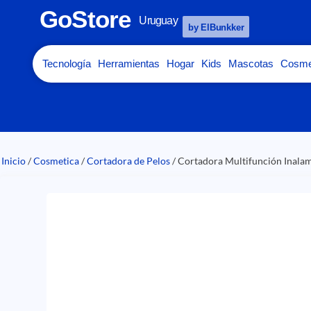
GoStore
Uruguay
by ElBunkker
Tecnología
Herramientas
Hogar
Kids
Mascotas
Cosme
Inicio
/
Cosmetica
/
Cortadora de Pelos
/ Cortadora Multifunción Inal