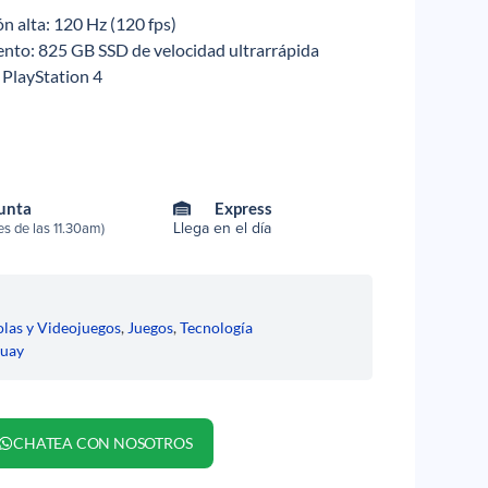
ón alta: 120 Hz (120 fps)
to: 825 GB SSD de velocidad ultrarrápida
 PlayStation 4
Punta
Express
Llega en el día
s de las 11.30am)
las y Videojuegos
,
Juegos
,
Tecnología
uay
CHATEA CON NOSOTROS