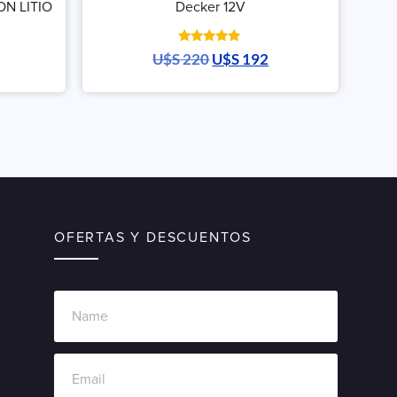
ON LITIO
Decker 12V
Valorado
U$S
220
U$S
192
con
5.00
de 5
OFERTAS Y DESCUENTOS