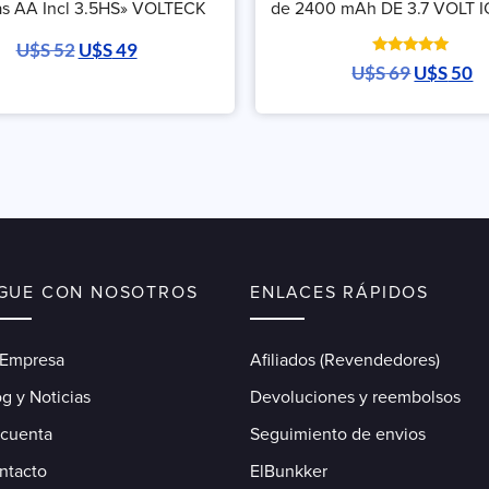
las AA Incl 3.5HS» VOLTECK
de 2400 mAh DE 3.7 VOLT I
U$S
52
U$S
49
Valorado
U$S
69
U$S
50
con
5.00
de 5
IGUE CON NOSOTROS
ENLACES RÁPIDOS
 Empresa
Afiliados (Revendedores)
g y Noticias
Devoluciones y reembolsos
 cuenta
Seguimiento de envios
ntacto
ElBunkker