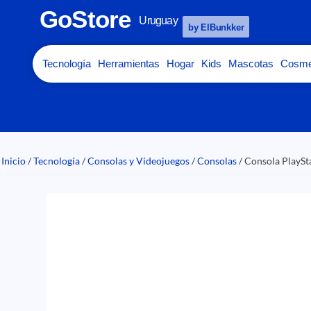
GoStore
Uruguay
by ElBunkker
Tecnología
Herramientas
Hogar
Kids
Mascotas
Cosme
Inicio
/
Tecnología
/
Consolas y Videojuegos
/
Consolas
/ Consola PlaySt