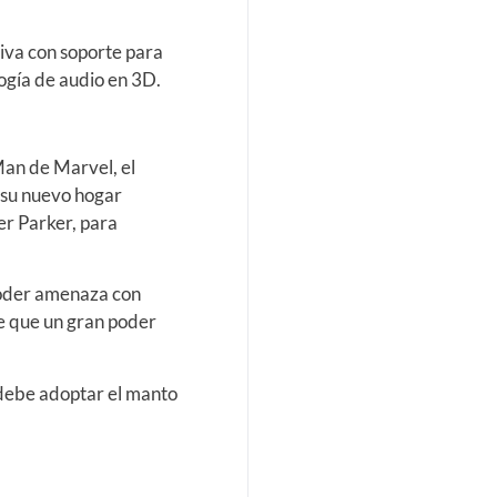
iva con soporte para
logía de audio en 3D.
Man de Marvel, el
 su nuevo hogar
er Parker, para
poder amenaza con
de que un gran poder
 debe adoptar el manto