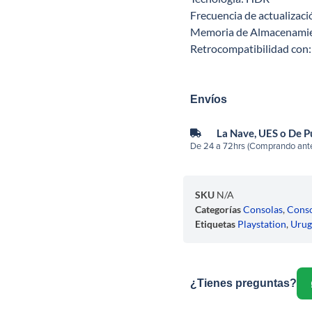
Frecuencia de actualizaci
Memoria de Almacenamien
Retrocompatibilidad con:
Envíos
La Nave, UES o De 
De 24 a 72hrs (Comprando ante
SKU
N/A
Categorías
Consolas
,
Conso
Etiquetas
Playstation
,
Urug
¿Tienes preguntas?