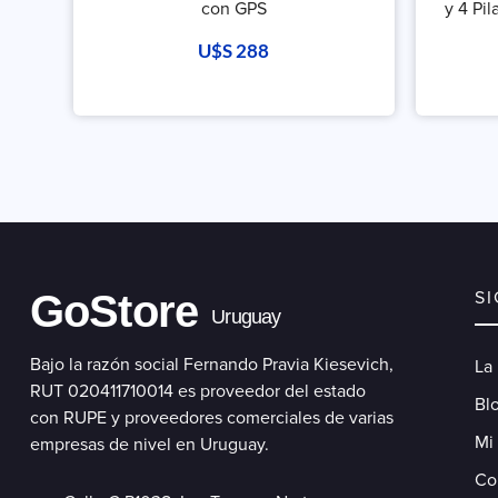
con GPS
y 4 Pi
U$S
288
GoStore
S
Uruguay
Bajo la razón social Fernando Pravia Kiesevich,
La
RUT 020411710014 es proveedor del estado
Blo
con RUPE y proveedores comerciales de varias
Mi
empresas de nivel en Uruguay.
Co