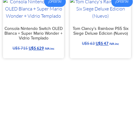
¡OFERTA!
¡OFERTA!
Consola Nintendo Switch OLED
Tom Clancy’s Rainbow PS5 Six
Blanca + Super Mario Wonder +
Siege Deluxe Edicion (Nuevo)
Vidrio Templado
U$S
63
U$S
47
IVA inc
U$S
715
U$S
629
IVA inc