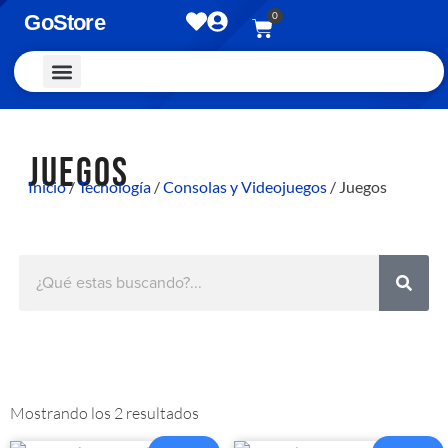
0
GoStore
Vestimenta y Accesorios
JUEGOS
Inicio
/
Tecnología
/
Consolas y Videojuegos
/ Juegos
Mostrando los 2 resultados