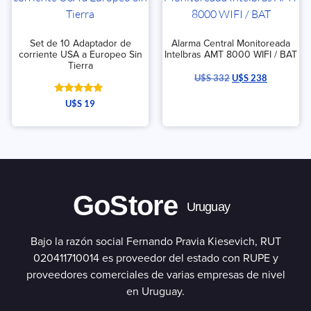
Set de 10 Adaptador de
Alarma Central Monitoreada
corriente USA a Europeo Sin
Intelbras AMT 8000 WIFI / BAT
Tierra
U$S
332
U$S
238
Valorado
U$S
19
con
5.00
de 5
GoStore
Uruguay
Bajo la razón social Fernando Pravia Kiesevich, RUT
020411710014 es proveedor del estado con RUPE y
proveedores comerciales de varias empresas de nivel
en Uruguay.