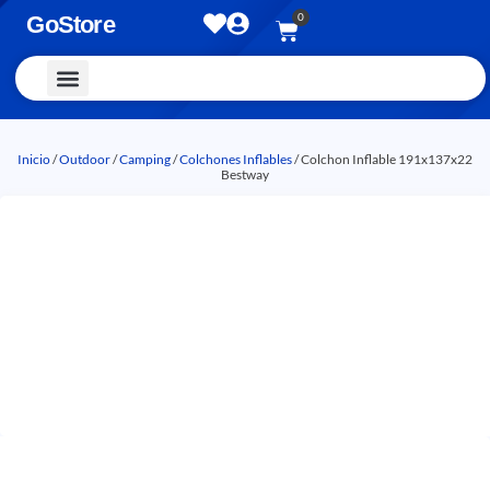
0
GoStore
Vestimenta y Accesorios
Inicio
/
Outdoor
/
Camping
/
Colchones Inflables
/ Colchon Inflable 191x137x22
Bestway