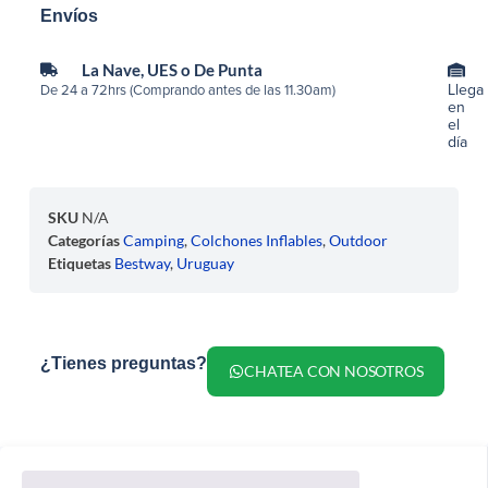
Envíos
La Nave, UES o De Punta
Llega
De 24 a 72hrs (Comprando antes de las 11.30am)
en
el
día
SKU
N/A
Categorías
Camping
,
Colchones Inflables
,
Outdoor
Etiquetas
Bestway
,
Uruguay
¿Tienes preguntas?
CHATEA CON NOSOTROS