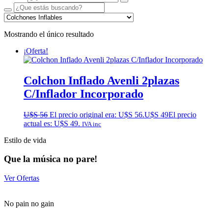
Mostrando el único resultado
¡Oferta!
Colchon Inflado Avenli 2plazas
C/Inflador Incorporado
U$S
56
El precio original era: U$S 56.
U$S
49
El precio
actual es: U$S 49.
IVA inc
Estilo de vida
Que la música no pare!
Ver Ofertas
No pain no gain