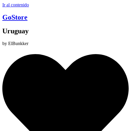
Ir al contenido
GoStore
Uruguay
by ElBunkker