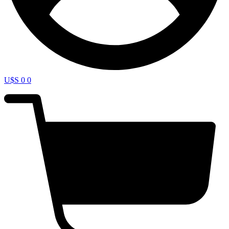
U$S
0
0