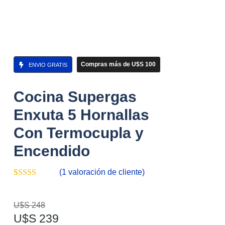
Compras más de U$S 100
ENVIO GRATIS
Cocina Supergas
Enxuta 5 Hornallas
Con Termocupla y
Encendido
(
1
valoración de cliente)
Valorado con
1
5.00
de 5 en
base a
U$S
248
valoración de
U$S
239
un cliente