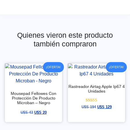
Quienes vieron este producto
también compraron
¡OFERTA!
¡OFERTA!
Rastreador Airtag Apple Ip67 4
Unidades
Mousepad Fellowes Con
Protección De Producto
Microban – Negro
Valorado con
U$S
194
U$S
129
5.00
U$S
43
U$S
20
de 5