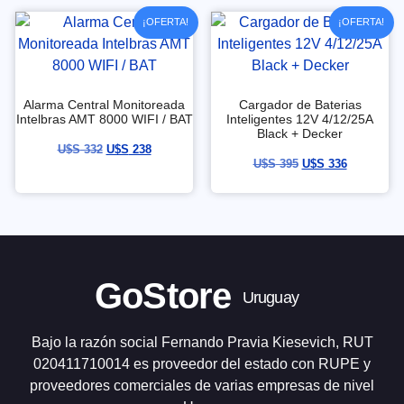
¡OFERTA!
¡OFERTA!
Alarma Central Monitoreada
Cargador de Baterias
Intelbras AMT 8000 WIFI / BAT
Inteligentes 12V 4/12/25A
Black + Decker
U$S
332
U$S
238
U$S
395
U$S
336
GoStore
Uruguay
Bajo la razón social Fernando Pravia Kiesevich, RUT
020411710014 es proveedor del estado con RUPE y
proveedores comerciales de varias empresas de nivel