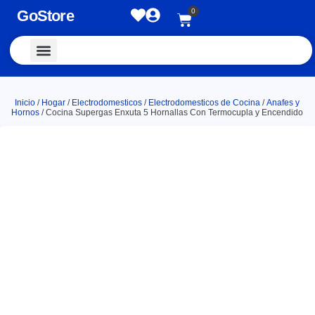
GoStore
0
Vestimenta y Accesorios
Inicio
/
Hogar
/
Electrodomesticos
/
Electrodomesticos de Cocina
/
Anafes y
Hornos
/ Cocina Supergas Enxuta 5 Hornallas Con Termocupla y Encendido