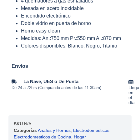
4 quemadores a gas esmaltados
Mesada en acero inoxidable
Encendido electrónico
Doble vidrio en puerta de horno
Horno easy clean
Medidas: An.:750 mm Pr.:550 mm Al.:870 mm
Colores disponibles: Blanco, Negro, Titanio
Envíos
La Nave, UES o De Punta
Llega
De 24 a 72hrs (Comprando antes de las 11.30am)
en
el
día
SKU
N/A
Categorías
Anafes y Hornos
,
Electrodomesticos
,
Electrodomesticos de Cocina
,
Hogar