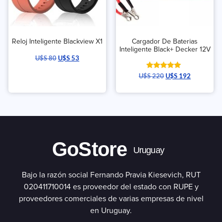
Reloj Inteligente Blackview X1
Cargador De Baterias
Inteligente Black+ Decker 12V
U$S
80
U$S
53
Valorado
U$S
220
U$S
192
con
5.00
de 5
GoStore
Uruguay
Bajo la razón social Fernando Pravia Kiesevich, RUT
020411710014 es proveedor del estado con RUPE y
proveedores comerciales de varias empresas de nivel
en Uruguay.