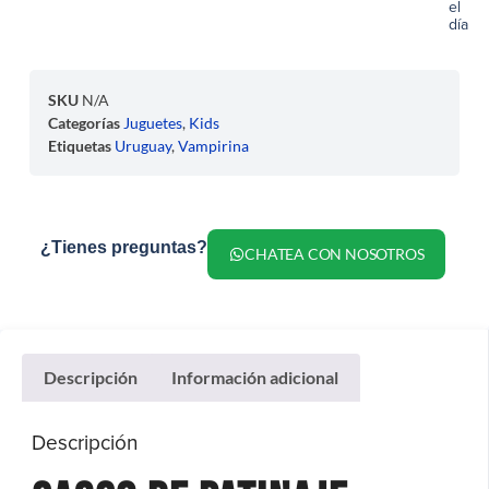
el
día
SKU
N/A
Categorías
Juguetes
,
Kids
Etiquetas
Uruguay
,
Vampirina
¿Tienes preguntas?
CHATEA CON NOSOTROS
Descripción
Información adicional
Descripción