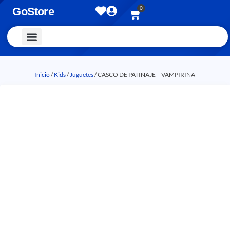
0
GoStore
Vestimenta y Accesorios
Inicio
/
Kids
/
Juguetes
/ CASCO DE PATINAJE – VAMPIRINA