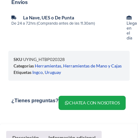
Envíos
La Nave, UES o De Punta
Llega
De 24 a 72hrs (Comprando antes de las 11.30am)
en
el
día
SKU
UYING_HTBP020328
Categorías
Herramientas
,
Herramientas de Mano y Cajas
Etiquetas
Ingco
,
Uruguay
¿Tienes preguntas?
CHATEA CON NOSOTROS
Descripción
Información adicional