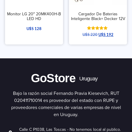
Monitor LG 20″ 20MK400H-B
Cargador De Baterias
LED HD
Inteligente Black+ Decker 12V
U$S
128
Valorado
U$S
220
U$S
192
con
5.00
de 5
GoStore
Uruguay
Bajo la razón social Fernando Pravia Kiesevich, RUT
020411710014 es proveedor del estado con RUPE y
proveedores comerciales de varias empresas de nivel
en Uruguay.
Calle C P1038, Las Toscas - No tenemos local al publico.