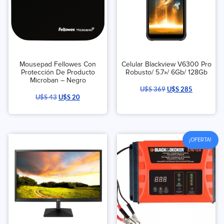
Mousepad Fellowes Con
Celular Blackview V6300 Pro
Protección De Producto
Robusto/ 5.7»/ 6Gb/ 128Gb
Microban – Negro
U$S
369
U$S
285
U$S
43
U$S
20
¡OFERTA!