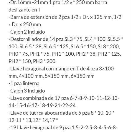
-Dr.16mm -21mm 1 pza 1/2 » * 250 mm barra
deslizante en T
-Barra de extensión de 2 pza 1/2 » Dr. x 125 mm, 1/2
» Dr. x 250 mm
-Cajón 2 Incluido
-Destornillador de 14 pza SL3 * 75, SL4 * 100, SL5.5 *
100, SL6.5 * 38, SL6.5 * 125, SL6.5 * 150, SL8 * 200,
PH0 * 75, PH1 * 75, PH1 * 100, PH2 * 38, PH2 * 125,
PH2 * 150, PH3 * 200
-Llave hexagonal con mango en T de 4 pza 3×100
mm, 4×100 mm, 5×150 mm, 6×150 mm
-1 pza linterna
-Cajón 3 Incluido
-Llave combinada de 17 pza 6-7-8-9-10-11-12-13-
14-15-16-17-18-19-21-22-24
-Llave de tuerca abocardada de 5 pza 8 * 10, 10 *
12,11 * 13,12 * 14,17 *
-19 Llave hexagonal de 9 pza 1.5-2-2.5-3-4-5-6-8-