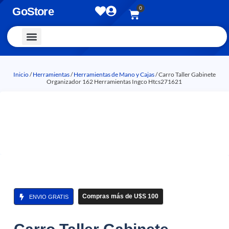
0
GoStore
Vestimenta y Accesorios
Inicio
/
Herramientas
/
Herramientas de Mano y Cajas
/ Carro Taller Gabinete
Organizador 162 Herramientas Ingco Htcs271621
Compras más de U$S 100
ENVIO GRATIS