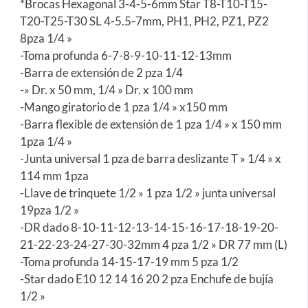
*Brocas Hexagonal 3-4-5-6mm Star T8-T10-T15-
T20-T25-T30 SL 4-5.5-7mm, PH1, PH2, PZ1, PZ2
8pza 1/4 »
-Toma profunda 6-7-8-9-10-11-12-13mm
-Barra de extensión de 2 pza 1/4
-» Dr. x 50 mm, 1/4 » Dr. x 100 mm
-Mango giratorio de 1 pza 1/4 » x150 mm
-Barra flexible de extensión de 1 pza 1/4 » x 150 mm
1pza 1/4 »
-Junta universal 1 pza de barra deslizante T » 1/4 » x
114 mm 1pza
-Llave de trinquete 1/2 » 1 pza 1/2 » junta universal
19pza 1/2 »
-DR dado 8-10-11-12-13-14-15-16-17-18-19-20-
21-22-23-24-27-30-32mm 4 pza 1/2 » DR 77 mm (L)
-Toma profunda 14-15-17-19 mm 5 pza 1/2
-Star dado E10 12 14 16 20 2 pza Enchufe de bujía
1/2 »