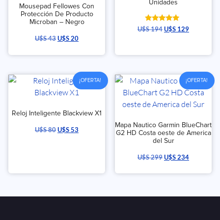
Unidades
Mousepad Fellowes Con
Protección De Producto
Microban – Negro
Valorado
U$S
194
U$S
129
con
U$S
43
U$S
20
5.00
de 5
¡OFERTA!
¡OFERTA!
Reloj Inteligente Blackview X1
Mapa Nautico Garmin BlueChart
U$S
80
U$S
53
G2 HD Costa oeste de America
del Sur
U$S
299
U$S
234