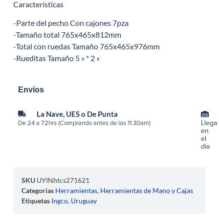
Características
-Parte del pecho Con cajones 7pza
-Tamaño total 765x465x812mm
-Total con ruedas Tamaño 765x465x976mm
-Rueditas Tamaño 5 » * 2 «
Envíos
La Nave, UES o De Punta
Llega
De 24 a 72hrs (Comprando antes de las 11.30am)
en
el
día
SKU
UYINhtcs271621
Categorías
Herramientas
,
Herramientas de Mano y Cajas
Etiquetas
Ingco
,
Uruguay