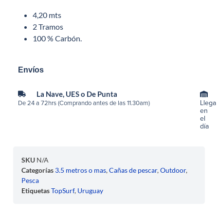
4,20 mts
2 Tramos
100 % Carbón.
Envíos
La Nave, UES o De Punta
Llega
De 24 a 72hrs (Comprando antes de las 11.30am)
en
el
día
SKU
N/A
Categorías
3.5 metros o mas
,
Cañas de pescar
,
Outdoor
,
Pesca
Etiquetas
TopSurf
,
Uruguay