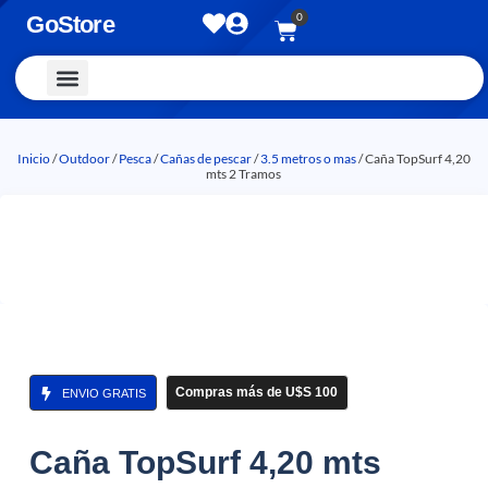
0
GoStore
Vestimenta y Accesorios
Inicio
/
Outdoor
/
Pesca
/
Cañas de pescar
/
3.5 metros o mas
/ Caña TopSurf 4,20
mts 2 Tramos
Compras más de U$S 100
ENVIO GRATIS
Caña TopSurf 4,20 mts