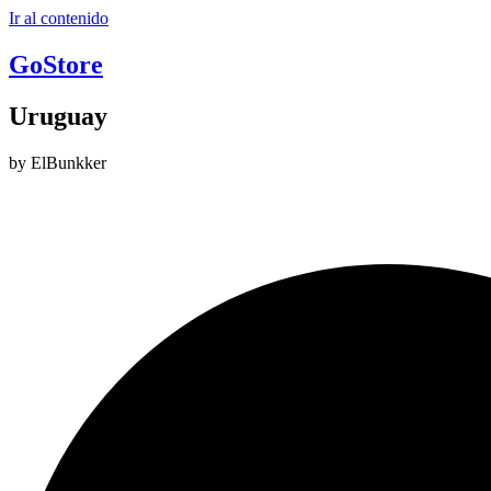
Ir al contenido
GoStore
Uruguay
by ElBunkker