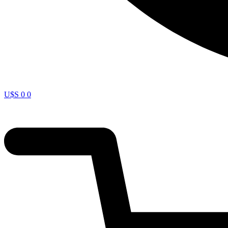
U$S
0
0